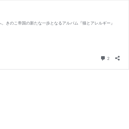
楽へ。きのこ帝国の新たな一歩となるアルバム『猫とアレルギー』
コメント
2