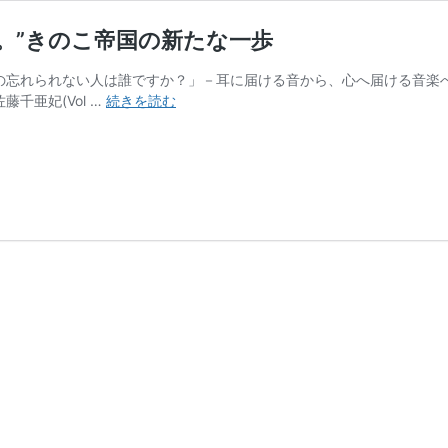
。”きのこ帝国の新たな一歩
あなたの忘れられない人は誰ですか？」－耳に届ける音から、心へ届ける音
“音
藤千亜妃(Vol …
続きを読む
楽
を、
耳
じ
ゃ
な
く
て、
心
に
届
け
る
こ
と。”き
の