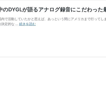
カ滞在中のDYGLが語るアナログ録音にこだわ
ないだ国内で活動していたかと思えば、あっという間にアメリカまで行って
【interview
との決定的な …
続きを読む
前
半
+お
ま
け】
ア
メ
リ
カ
滞
在
中
の
DYGL
が
語