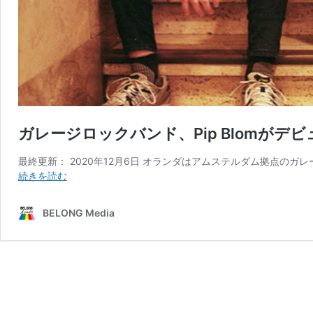
ガレージロックバンド、Pip Blomがデ
最終更新： 2020年12月6日 オランダはアムステルダム拠点のガレージ
ガ
続きを読む
レ
ー
BELONG Media
ジ
ロ
ッ
ク
バ
ン
ド、