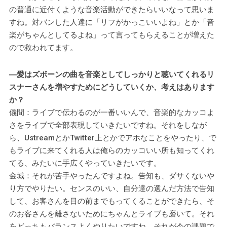
の普通に近付くような音楽活動ができたらいいなって思いま
すね。対バンした人達に「リフがかっこいいよね」とか「音
楽がちゃんとしてるよね」って言ってもらえることが増えた
ので救われてます。
―愛はズボーンの曲を音楽としてしっかりと聴いてくれるリ
スナーさんを増やすためにどうしていくか、考えはあります
か？
儀間：ライブで伝わるのが一番いいんで、音楽的なカッコよ
さをライブで全部表現していきたいですね。それをしなが
ら、UstreamとかTwitter上とかでアホなことをやったり、で
もライブに来てくれる人は俺らのカッコいい所も知ってくれ
てる、みたいに手広くやっていきたいです。
金城：それが苦手やったんですよね。告知も、ダサくないや
り方でやりたい。センスのいい、自分達の選んだ方法で告知
して、お客さんを目の前までもってくることができたら、そ
のお客さんを離さないためにちゃんとライブも磨いて。それ
をどっちもバランスよくやりたいですね。それが今の課題で