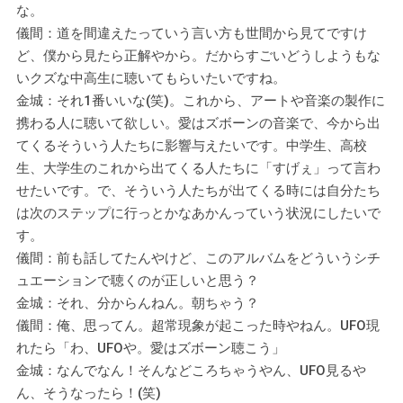
な。
儀間：道を間違えたっていう言い方も世間から見てですけ
ど、僕から見たら正解やから。だからすごいどうしようもな
いクズな中高生に聴いてもらいたいですね。
金城：それ1番いいな(笑)。これから、アートや音楽の製作に
携わる人に聴いて欲しい。愛はズボーンの音楽で、今から出
てくるそういう人たちに影響与えたいです。中学生、高校
生、大学生のこれから出てくる人たちに「すげぇ」って言わ
せたいです。で、そういう人たちが出てくる時には自分たち
は次のステップに行っとかなあかんっていう状況にしたいで
す。
儀間：前も話してたんやけど、このアルバムをどういうシチ
ュエーションで聴くのが正しいと思う？
金城：それ、分からんねん。朝ちゃう？
儀間：俺、思ってん。超常現象が起こった時やねん。UFO現
れたら「わ、UFOや。愛はズボーン聴こう」
金城：なんでなん！そんなどころちゃうやん、UFO見るや
ん、そうなったら！(笑)