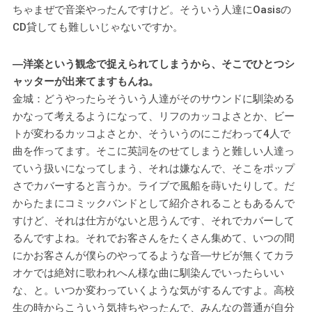
ちゃまぜで音楽やったんですけど。そういう人達にOasisの
CD貸しても難しいじゃないですか。
―洋楽という観念で捉えられてしまうから、そこでひとつシ
ャッターが出来てますもんね。
金城：どうやったらそういう人達がそのサウンドに馴染める
かなって考えるようになって、リフのカッコよさとか、ビー
トが変わるカッコよさとか、そういうのにこだわって4人で
曲を作ってます。そこに英詞をのせてしまうと難しい人達っ
ていう扱いになってしまう、それは嫌なんで、そこをポップ
さでカバーすると言うか。ライブで風船を蒔いたりして。だ
からたまにコミックバンドとして紹介されることもあるんで
すけど、それは仕方がないと思うんです、それでカバーして
るんですよね。それでお客さんをたくさん集めて、いつの間
にかお客さんが僕らのやってるような音―サビが無くてカラ
オケでは絶対に歌われへん様な曲に馴染んでいったらいい
な、と。いつか変わっていくような気がするんですよ。高校
生の時からこういう気持ちやったんで、みんなの普通が自分