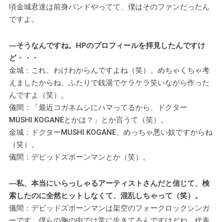
頃金城君達は前身バンドやってて、僕はそのファンだったん
ですよ。
―そうなんですね。HPのプロフィールを拝見したんですけ
ど・・・
金城：これ、わけわからんですよね（笑）。めちゃくちゃ考
えましたからね、ふたりで銭湯でケラケラ笑いながら作った
んですよ（笑）。
儀間：「最近コガネムシにハマってるから、ドクター
MUSHI.KOGANEとかは？」とか言うて（笑）。
金城：ドクターMUSHI.KOGANE、めっちゃ悪い奴ですからね
（笑）。
儀間：デビッドズボーンマンとか（笑）。
―私、本当にいらっしゃるアーティストさんだと信じて、検
索したのに全然ヒットしなくて、混乱しちゃって（笑）。
儀間：デビッドズボーンマンは架空のフォークロックシンガ
ーです、僕らの胸の中では常に生きてるんですけどね。代表