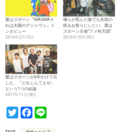
愛はズボーン『MAGMAそ
俺らが死んだ後でも名前の
れは太陽のデジャヴュ』イ
残るお祭りにしたい。愛は
ンタビュー
ズボーン主催“アメ村天国”
2016年2月15日
2016年10月29日
愛はズボーンが6年かけて出
した、『どれじんてえぜ』
という1つの結論
2017年11月18日
Twitter
Facebook
Line