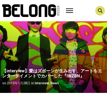
【interview】愛はズボーンが生み出す、アートをエ
ンターテイメントでカバーした『IWZBN』
on
2015年1月28日
in
Interview
,
News