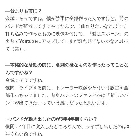
―音よりも前に？
金城：そうですね。僕が勝手に全部作ったんですけど。前の
バンドが解散してすぐやったんで、1曲作りたいなと思って
打ち込みで作ったものに映像を付けて、『愛はズボーン』の
名前でYoutubeにアップして。まだ誰も見てないかなと思っ
て（笑）。
―本格的な活動の前に、名刺の様なものを作ったってことな
んですかね？
金城：そうですね。
儀間：ライブする前に、トレーラー映像やそういう設定を全
部作っちゃいました。前身バンドのファンとかは「新しいバ
ンドが出てきた」っていう感じだったと思います。
－バンドが動き出したのが3年4年前くらい？
儀間：4年目に突入したところなんで、ライブし出したのは3
年くらい前ですね。