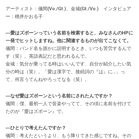
アーティスト：儀間(Vo./Gt.)、金城(Gt./Vo.) インタビュア
ー：桃井かおる子
―愛はズボーンっていう名前を検索すると、みなさんのHPに
一発でヒットしますね。他に関連するものが出てこなくて。
儀間：バンド名を誰かに説明するとき、いつも苦労するんで
す（笑）。英語表記だと思われるんで。
金城：気分が乗ってる時はいいんです、自分が紹介したい気
分の時は（笑）。「愛は漢字で、接続詞の『は』に…」っ
て、何言うてんねやろってなる（笑）。
―なぜ愛はズボーンという名前にされたんですか？
儀間：僕、最初一人で音楽やってて、その頃に名前を付けて
たのが『愛はズボーン』で。
―ひとりで考えたんですか？
儀間：考えたというより、もう降りてきた感じですね。その