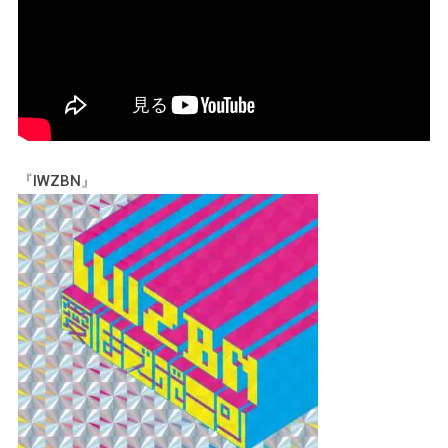
『IWZBN』