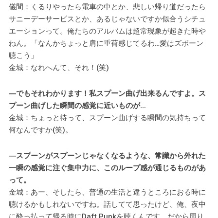
儀間：くるりやったら電車の中とか、悲しい帰り道だったら
サニーデーサービスとか、あるじゃないですか似合うシチュ
エーションって。俺たちのアルバムは超常現象が起きた時や
ねん。「なんかちょっと肩に重荷感じてるわ…愛はズボーン
聴こう」
金城：なれへんて、それ！(笑)
―でもそれわかります！私スプーン曲げ出来るんですよ。ス
プーン曲げした瞬間の感覚に近いものが…
金城：ちょっと待って、スプーン曲げする瞬間の気持ちって
何なんですか(笑)。
―スプーンがスプーンじゃなくなるような、常識から外れた
一瞬の感覚に注ぐ集中力に、このループ感が通じるものがあ
って。
金城：あー、そしたら、普通の生活と違うところにおる時に
聴けるかもしれないですね。話してて思ったけど、俺、夜中
に酔っ払って帰る時にDaft Punkを聴くんです。だから周り