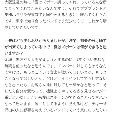
大阪遠征の時に「愛はズボーン誘ってくれ」っていろんな所
で言ってくれてたみたいなんですよ。それでプププランドと
集団パラリラが東京で共同企画するときに、呼んでくれたん
です。東京で知り合ったバンドはまだ少なくて、これから増
やしていきたいです。
―先ほども少しお話がありましたが、洋楽、邦楽の分け隔て
が出来てしまっている中で、愛はズボーンは何ができると思
いますか？
金城：無理やり人を変えようとするのに、2年くらい無駄な
時間を使ったなと思うんです。メンバーに対してもそうなん
ですけど、もっとこういう音楽を聴いてほしいとか、もっと
こうなって欲しいとか。だけど、イライラしてても仕方ない
なと思ったら、お客さん達に対しても一緒かなと思って。そ
したら自分が変わって、機嫌よくやってる姿を見せるのが一
番近道かなと。だから愛はズボーンができることってそれか
なって思います、遠回りしてるように見えるけど、実は一番
沢山の人に影響を与えているバンドっていう風になったらい