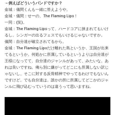
－例えばどういうバンドですか？
金城：儀間くんも一緒に答えようや。
金城・儀間：せーの、The Flaming Lips！
一同：(笑)。
金城：The Flaming Lipsって、ハードコアに挟まれてもいけ
るし、シンガーの出るフェスでもいけるじゃないですか。
儀間：自分達が確立されてるから。
金城：The Flaming Lipsだけ離れた島というか、王国が出来
てるというか。何処かに所属しているというよりは自分達が
王様になってて、自分達のジャンルがあって、みたいな。あ
れは良いですね。俺ら別に嫌がってどこにも所属しない訳じ
ゃないし、そこに対する反骨精神でやってるわけでもないん
ですけど。でも自分達は、誰かの所に所属してどこかのジャ
ンルに飛び込むっていうのは違うって思いますね。