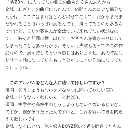
『IWZBN』に入ってない側面の曲もたくさんあるから。
金城：わざとこの曲順にしたんで。儀間くんのコアな部分な
んかは、ここにはまだほとんど出せてなくて。だからまだま
だやれることはいっぱいあるんです。持ってるものがあるん
ですけど、まだお客さんが全然ついて来れてない状態なの
で。一時それ前面に押し出して、お客さんを置き去りにして
しまったこともあったから。そういう失敗もあってのこの作
品なので、満を持してという感じはありますね。あの時期に
リリース話になってたらもっと分かりにくい作品になってた
でしょうね。
―このアルバムをどんな人に聴いてほしいですか？
儀間：どうしょうもないクズなやつに聞いて欲しい(笑)。
金城：どうなって欲しいん、それ(笑)。
儀間：中学生や高校生のどうしようもないクズいるじゃない
ですか、僕がそうだったんですけど。これを聴いて道を間違
えて欲しいです。
金城：なるほどね、俺ら銀杏BOYZ聴いて道を間違えたもん