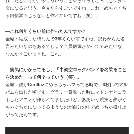
れてたというか。今こういうことやろうってなってもグダグ
ダになると思う。今見たらすごいですね、これ。めちゃくち
ゃ自信満々じゃないと作れないですね（笑）。
―これ何年くらい前に作ったんですか？
金城：結成した時なんで3年くらい前ですね。訳わからん名
言みたいなのもあるでしょ？全員病気かかっててみたいな、
なんかすごいっすね、これ。
―病気にかかってるし、「半架空ロックバンドを名乗ること
を決めた」って何？っていう（笑）。
金城：僕がGorillazにめっちゃハマってる時で。3枚目のアル
バムを出した頃です。グラミー賞取った時にマドンナとコラ
ボしたアニメが作られてましたけど、ああいう現実と夢がぐ
ちゃぐちゃになってるようなのが自分の中でめっちゃ盛り上
がってたんです。