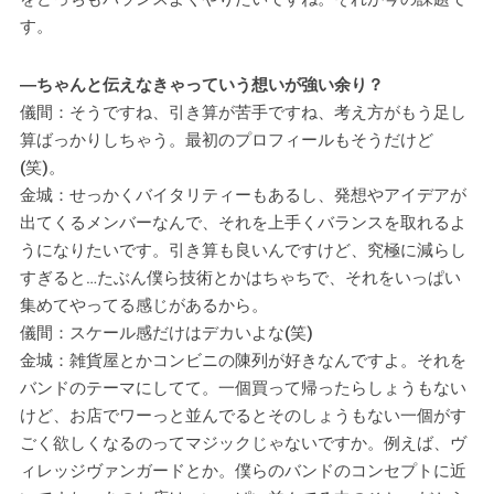
す。
―ちゃんと伝えなきゃっていう想いが強い余り？
儀間：そうですね、引き算が苦手ですね、考え方がもう足し
算ばっかりしちゃう。最初のプロフィールもそうだけど
(笑)。
金城：せっかくバイタリティーもあるし、発想やアイデアが
出てくるメンバーなんで、それを上手くバランスを取れるよ
うになりたいです。引き算も良いんですけど、究極に減らし
すぎると…たぶん僕ら技術とかはちゃちで、それをいっぱい
集めてやってる感じがあるから。
儀間：スケール感だけはデカいよな(笑)
金城：雑貨屋とかコンビニの陳列が好きなんですよ。それを
バンドのテーマにしてて。一個買って帰ったらしょうもない
けど、お店でワーっと並んでるとそのしょうもない一個がす
ごく欲しくなるのってマジックじゃないですか。例えば、ヴ
ィレッジヴァンガードとか。僕らのバンドのコンセプトに近