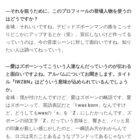
―それを狙うために、このプロフィールの登場人物を使うの
はどうですか？
金城：それいいですね。デビッドズボーンマンの曲をこっそ
りどこかにアップするとか（笑）。宣伝しないけど作ってる
っていうのは、今の音楽シーンに対して面白いですね。知り
たい人は調べてねっていう。
―愛はズボーンってこういう人達なんだっていうのが伝わる
と面白いですよね。アルバムについてお聞きします。タイト
ル『IWZBN』はどういう意味が込められているんでしょう
か。
金城：僕が付けたんですけど、愛はズボーンの略語です。愛
はズボーンって、英語表記だと「I was born」なんですけ
ど、どうしてもwasの「s」を「Z」にしたかったんです。ズ
ボーンの頭文字「Z」だっていう意味と、響きと、パッと見
の印象が新しい感じがしたのと。一瞬読み方がわからんで
も、ロゴは見たことあるようなブランドってあるじゃないで