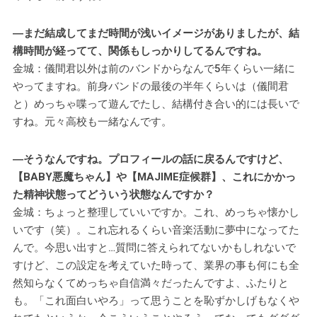
―まだ結成してまだ時間が浅いイメージがありましたが、結
構時間が経ってて、関係もしっかりしてるんですね。
金城：儀間君以外は前のバンドからなんで5年くらい一緒に
やってますね。前身バンドの最後の半年くらいは（儀間君
と）めっちゃ喋って遊んでたし、結構付き合い的には長いで
すね。元々高校も一緒なんです。
―そうなんですね。プロフィールの話に戻るんですけど、
【BABY悪魔ちゃん】や【MAJIME症候群】、これにかかっ
た精神状態ってどういう状態なんですか？
金城：ちょっと整理していいですか。これ、めっちゃ懐かし
いです（笑）。これ忘れるくらい音楽活動に夢中になってた
んで。今思い出すと…質問に答えられてないかもしれないで
すけど、この設定を考えていた時って、業界の事も何にも全
然知らなくてめっちゃ自信満々だったんですよ、ふたりと
も。「これ面白いやろ」って思うことを恥ずかしげもなくや