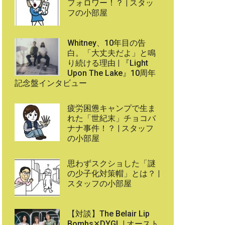
フォロワー！？ | スタッ
フの小部屋
Whitney、10年目の告
白。「大丈夫だよ」と鳴
り続ける理由 | 『Light
Upon The Lake』10周年
記念盤インタビュー
疲労困憊キャンプで生ま
れた「世紀末」チョコバ
ナナ事件！？ | スタッフ
の小部屋
思わずスクショした「謎
の少子化対策帽」とは？ |
スタッフの小部屋
【対談】The Belair Lip
Bombs✕DYGL | オースト