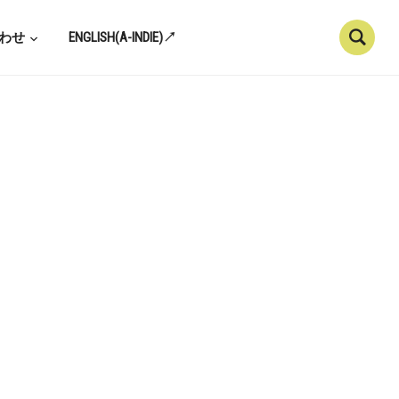
わせ
ENGLISH(A-INDIE)↗