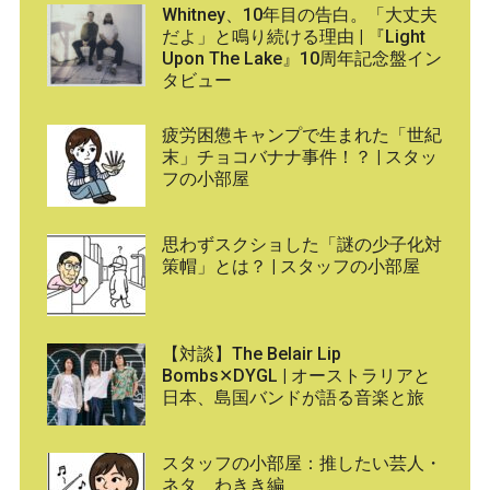
Whitney、10年目の告白。「大丈夫
だよ」と鳴り続ける理由 | 『Light
Upon The Lake』10周年記念盤イン
タビュー
疲労困憊キャンプで生まれた「世紀
末」チョコバナナ事件！？ | スタッ
フの小部屋
思わずスクショした「謎の少子化対
策帽」とは？ | スタッフの小部屋
【対談】The Belair Lip
Bombs✕DYGL | オーストラリアと
日本、島国バンドが語る音楽と旅
スタッフの小部屋：推したい芸人・
ネタ わきき編