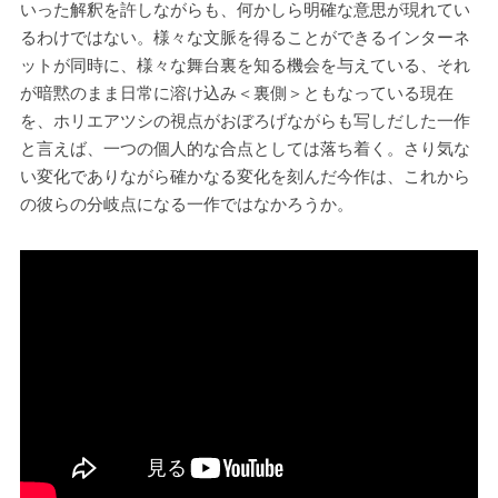
いった解釈を許しながらも、何かしら明確な意思が現れてい
るわけではない。様々な文脈を得ることができるインターネ
ットが同時に、様々な舞台裏を知る機会を与えている、それ
が暗黙のまま日常に溶け込み＜裏側＞ともなっている現在
を、ホリエアツシの視点がおぼろげながらも写しだした一作
と言えば、一つの個人的な合点としては落ち着く。さり気な
い変化でありながら確かなる変化を刻んだ今作は、これから
の彼らの分岐点になる一作ではなかろうか。