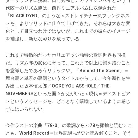
ターサウンドに挑戦。日向秀和とナカヤマシンペイという当
代随一のリズム隊は、前作ミニアルバムに収録された
「BLACK DYED」のような＜ストレイテナー流ファンクネス
＞を、よりソリッドに仕立て上げてきた。それらは大きな変
化として目立つわけではないが、これまでの彼らのイメージ
を補強し、新たな彩りを放っている。
これまで特徴的だったホリエアツシ独特の歌詞世界も同様
だ。リズム隊の変化に寄って、これまで以上に韻を踏むこと
を意識したであろうリリックや、『Behind The Scene』＝
舞台裏／風景の裏側というタイトルからして、今年新作を生
み出した坂本慎太郎／OGRE YOU ASSHOLE／THE
NOVEMBERSといった面々がえがいた＜現代＝ディストピア
＞というメッセージを、どことなく暗喩しているように感じ
ずにはいられない。
今作ラストの楽曲「78-0」の歌詞から＜78を揶揄と読む＞こ
とも、World Record＝世界記録≒歴史と読み解くこと、そう