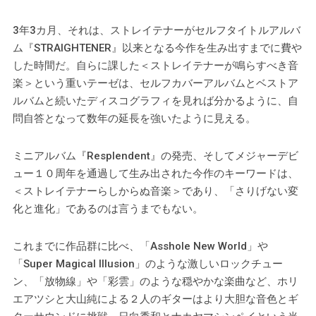
3年3カ月、それは、ストレイテナーがセルフタイトルアルバ
ム『STRAIGHTENER』以来となる今作を生み出すまでに費や
した時間だ。自らに課した＜ストレイテナーが鳴らすべき音
楽＞という重いテーゼは、セルフカバーアルバムとベストア
ルバムと続いたディスコグラフィを見れば分かるように、自
問自答となって数年の延長を強いたように見える。
ミニアルバム『Resplendent』の発売、そしてメジャーデビ
ュー１０周年を通過して生み出された今作のキーワードは、
＜ストレイテナーらしからぬ音楽＞であり、「さりげない変
化と進化」であるのは言うまでもない。
これまでに作品群に比べ、「Asshole New World」や
「Super Magical Illusion」のような激しいロックチュー
ン、「放物線」や「彩雲」のような穏やかな楽曲など、ホリ
エアツシと大山純による２人のギターはより大胆な音色とギ