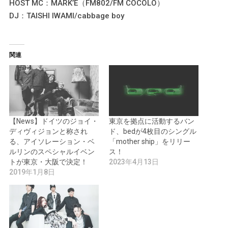
HOST MC：MARK’E（FM802/FM COCOLO）
DJ：TAISHI IWAMI/cabbage boy
関連
【News】ドイツのジョイ・
東京を拠点に活動するバン
ディヴィジョンと称され
ド、bedが4枚目のシングル
る、アイソレーション・ベ
「mother ship」をリリー
ルリンのスペシャルイベン
ス！
トが東京・大阪で決定！
2023年4月13日
2019年1月8日