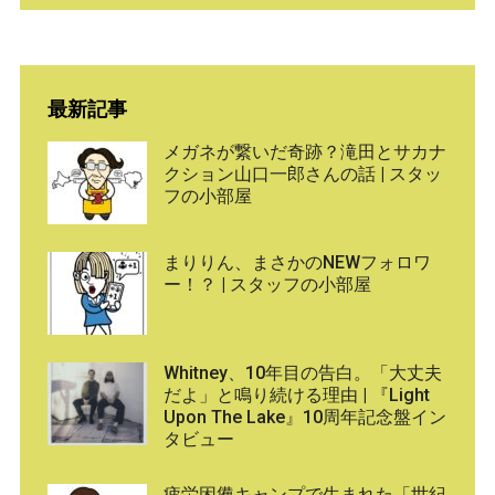
最新記事
メガネが繋いだ奇跡？滝田とサカナ
クション山口一郎さんの話 | スタッ
フの小部屋
まりりん、まさかのNEWフォロワ
ー！？ | スタッフの小部屋
Whitney、10年目の告白。「大丈夫
だよ」と鳴り続ける理由 | 『Light
Upon The Lake』10周年記念盤イン
タビュー
疲労困憊キャンプで生まれた「世紀