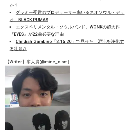
か？
グラミー受賞のプロデューサー率いるネオソウル・デュ
オ、BLACK PUMAS
エクスペリメンタル・ソウルバンド、WONKの超大作
『EYES』が22曲必要な理由
Childish Gambino『3.15.20』で見せた、混沌を浄化す
る壮麗さ
【Writer】峯大貴(@mine_cism)