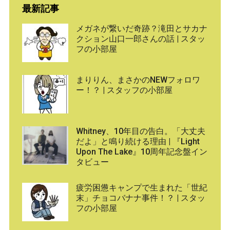
最新記事
メガネが繋いだ奇跡？滝田とサカナ
クション山口一郎さんの話 | スタッ
フの小部屋
まりりん、まさかのNEWフォロワ
ー！？ | スタッフの小部屋
Whitney、10年目の告白。「大丈夫
だよ」と鳴り続ける理由 | 『Light
Upon The Lake』10周年記念盤イン
タビュー
疲労困憊キャンプで生まれた「世紀
末」チョコバナナ事件！？ | スタッ
フの小部屋