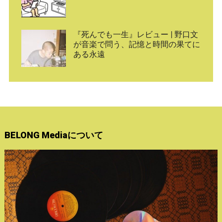
『死んでも一生』レビュー | 野口文
が音楽で問う、記憶と時間の果てに
ある永遠
BELONG Mediaについて