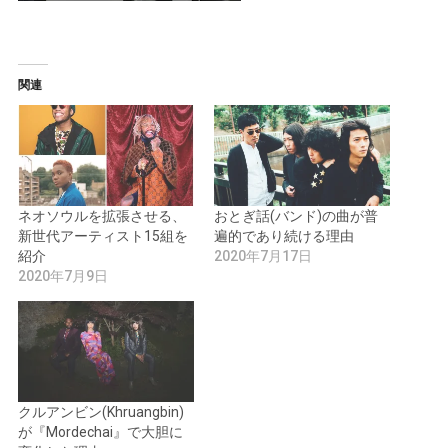
関連
ネオソウルを拡張させる、
おとぎ話(バンド)の曲が普
新世代アーティスト15組を
遍的であり続ける理由
紹介
2020年7月17日
2020年7月9日
クルアンビン(Khruangbin)
が『Mordechai』で大胆に