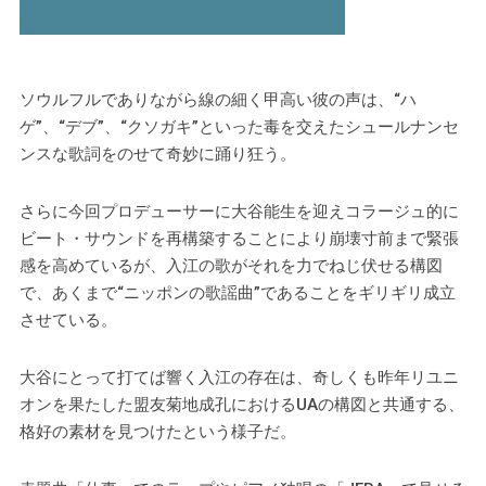
ソウルフルでありながら線の細く甲高い彼の声は、“ハ
ゲ”、“デブ”、“クソガキ”といった毒を交えたシュールナンセ
ンスな歌詞をのせて奇妙に踊り狂う。
さらに今回プロデューサーに大谷能生を迎えコラージュ的に
ビート・サウンドを再構築することにより崩壊寸前まで緊張
感を高めているが、入江の歌がそれを力でねじ伏せる構図
で、あくまで“ニッポンの歌謡曲”であることをギリギリ成立
させている。
大谷にとって打てば響く入江の存在は、奇しくも昨年リユニ
オンを果たした盟友菊地成孔におけるUAの構図と共通する、
格好の素材を見つけたという様子だ。