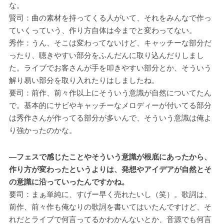
な。
賢司：曲の素材を持ってくる人がいて、それをみんなで作っ
ていくっていう、作り方自体は今までと変わってない。
秀作：うん、そこは変わってないけど、キャッチーな部分だ
ったり、聴きやすい部分をふんだんに取り込んだりしまし
た。ライブでお客さんが手を叩きやすい部分とか、そういう
解り易い部分を取り入れたりはしましたね。
要司：前作、前々作以上にそういう意識が自然についてたん
で。基本的にサビやキャッチーなメロディーが付いてる部分
は秀作さんが作ってる部分が多いんで、そういう意識は俺よ
り強かったのかな。
―フェスで感じたことやそういう意識が根底にあったから、
作り方が変わったというよりは、発想やアイデアが自然とそ
の意識に沿っていったんですかね。
要司：まぁ単純に、すげー早く売れたいし（笑）。歌詞は、
前作、前々作も俺なりの歌詞を書いてはいたんですけど、そ
れだとライブで何言ってるかわかんないとか、音源でも何言