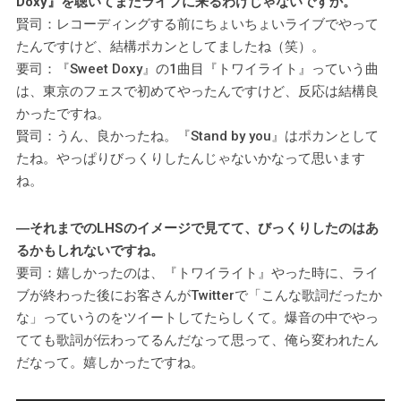
Doxy』を聴いてまたライブに来るわけじゃないですか。
賢司：レコーディングする前にちょいちょいライブでやって
たんですけど、結構ポカンとしてましたね（笑）。
要司：『Sweet Doxy』の1曲目『トワイライト』っていう曲
は、東京のフェスで初めてやったんですけど、反応は結構良
かったですね。
賢司：うん、良かったね。『Stand by you』はポカンとして
たね。やっぱりびっくりしたんじゃないかなって思います
ね。
―それまでのLHSのイメージで見てて、びっくりしたのはあ
るかもしれないですね。
要司：嬉しかったのは、『トワイライト』やった時に、ライ
ブが終わった後にお客さんがTwitterで「こんな歌詞だったか
な」っていうのをツイートしてたらしくて。爆音の中でやっ
てても歌詞が伝わってるんだなって思って、俺ら変われたん
だなって。嬉しかったですね。