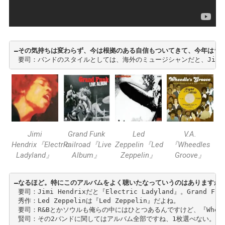
―その気持ちは変わらず、今は根拠のある自信もついてきて、今年はラ
 要司：バンドのスタイルとしては、海外のミュージシャンだと、Jimi Hendrix
Jimi
Grand Funk
Led
V.A.
Hendrix『Electric
Railroad『Live
Zeppelin『Led
『Wheedles
Ladyland』
Album』
Zeppelin』
Groove』
―なるほど。特にこのアルバムをよく聴いたなっていうのはありますか
 要司：Jimi Hendrixだと『Electric Ladyland』。Gra
 秀作：Led Zeppelinは『Led Zeppelin』だよね。

 要司：R&Bとかソウルも俺らの中にはひとつあるんですけど、『Wheedl
 賢司：その2バンドに関してはアルバム全部ですね、1枚選べない。