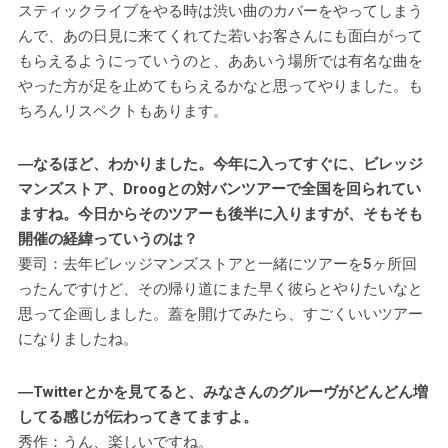
スティックライブをやる時は渋い曲のカバーをやってしまう
んで、あの日見に来てくれてた若いお客さんにも面白がって
もらえるようにっていうのと、ああいう場所では有名な曲を
やった方が足を止めてもらえるかなと思ってやりました。も
ちろんリスペクトもあります。
―なるほど、わかりました。今年に入ってすぐに、ビレッジ
マンズストア、Droogとの対バンツアーで全国を回られてい
ますね。今日からそのツアーも後半に入りますが、そもそも
開催の経緯っていうのは？
要司：去年ビレッジマンズストアと一緒にツアーを5ヶ所回
ったんですけど、その帰り道にまた早く彼らとやりたいなと
思って企画しました。蓋を開けてみたら、すごくいいツアー
になりましたね。
―Twitterとかを見てると、みなさんのグルーヴがどんどん増
してる感じが伝わってきてますよ。
秀作：うん、楽しいですね。