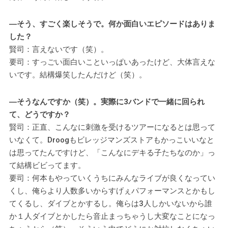
―そう、すごく楽しそうで。何か面白いエピソードはありま
した？
賢司：言えないです（笑）。
要司：すっごい面白いこといっぱいあったけど、大体言えな
いです。結構爆笑したんだけど（笑）。
―そうなんですか（笑）。実際に3バンドで一緒に回られ
て、どうですか？
賢司：正直、こんなに刺激を受けるツアーになるとは思って
いなくて。Droogもビレッジマンズストアもかっこいいなと
は思ってたんですけど、「こんなにデキる子たちなのか」っ
て結構ビビってます。
要司：何本もやっていくうちにみんなライブが良くなってい
くし、俺らより人数多いからすげぇパフォーマンスとかもし
てくるし、ダイブとかするし。俺らは3人しかいないから誰
か１人ダイブとかしたら音止まっちゃうし大変なことになっ