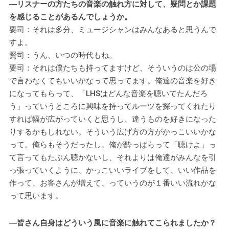
―リスナーの方たちの音楽の触れ方に対して、疑問とか課題
を感じることがあるんでしょうか。
要司：それは多分、ミュージシャンはみんなあると思うんで
すよ。
賢司：うん、いつの時代もね。
要司：それは僕たちも持ってますけど、そういうのは公の場
で言わなくてもいいかなって思ってます。俺達の音楽を好き
になってもらって、「LHSはどんな音楽を聴いてたんだろ
う」っていうところに興味を持ってルーツを探ってくれたり
すれば幅が広がっていくと思うし、違うものを好きになった
りするかもしれない。そういう広げ方の方がかっこいいかな
って。俺らもそうだったし。俺が酔っぱらって「聴けよ」っ
て言ってもたぶん聴かないし、それよりは俺達がみんなを引
っ張っていくように、かっこいいライブをして、いい作品を
作って、お客さんが増えて、っていうのが１番いい流れかな
って思います。
―皆さん自身はどういう風に音楽に触れてこられましたか？