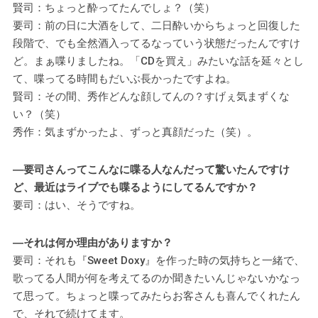
賢司：ちょっと酔ってたんでしょ？（笑）
要司：前の日に大酒をして、二日酔いからちょっと回復した
段階で、でも全然酒入ってるなっていう状態だったんですけ
ど。まぁ喋りましたね。「CDを買え」みたいな話を延々とし
て、喋ってる時間もだいぶ長かったですよね。
賢司：その間、秀作どんな顔してんの？すげぇ気まずくな
い？（笑）
秀作：気まずかったよ、ずっと真顔だった（笑）。
―要司さんってこんなに喋る人なんだって驚いたんですけ
ど、最近はライブでも喋るようにしてるんですか？
要司：はい、そうですね。
―それは何か理由がありますか？
要司：それも『Sweet Doxy』を作った時の気持ちと一緒で、
歌ってる人間が何を考えてるのか聞きたいんじゃないかなっ
て思って。ちょっと喋ってみたらお客さんも喜んでくれたん
で、それで続けてます。