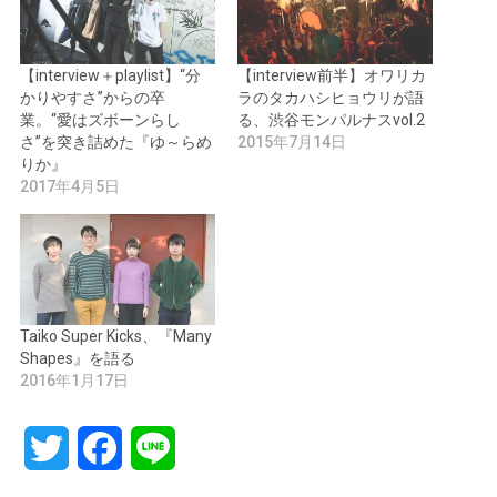
【interview＋playlist】“分
【interview前半】オワリカ
かりやすさ”からの卒
ラのタカハシヒョウリが語
業。“愛はズボーンらし
る、渋谷モンパルナスvol.2
さ”を突き詰めた『ゆ～らめ
2015年7月14日
りか』
2017年4月5日
Taiko Super Kicks、『Many
Shapes』を語る
2016年1月17日
Twitter
Facebook
Line