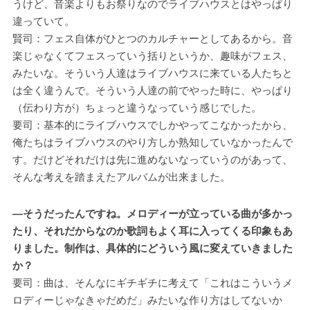
うけど、音楽よりもお祭りなのでライブハウスとはやっぱり
違っていて。
賢司：フェス自体がひとつのカルチャーとしてあるから。音
楽じゃなくてフェスっていう括りというか、趣味がフェス、
みたいな。そういう人達はライブハウスに来ている人たちと
は全く違うんで。そういう人達の前でやった時に、やっぱり
（伝わり方が）ちょっと違うなっていう感じでした。
要司：基本的にライブハウスでしかやってこなかったから、
俺たちはライブハウスのやり方しか熟知していなかったんで
す。だけどそれだけは先に進めないなっていうのがあって、
そんな考えを踏まえたアルバムが出来ました。
―そうだったんですね。メロディーが立っている曲が多かっ
たり、それだからなのか歌詞もよく耳に入ってくる印象もあ
りました。制作は、具体的にどういう風に変えていきました
か？
要司：曲は、そんなにギチギチに考えて「これはこういうメ
ロディーじゃなきゃだめだ」みたいな作り方はしてないか