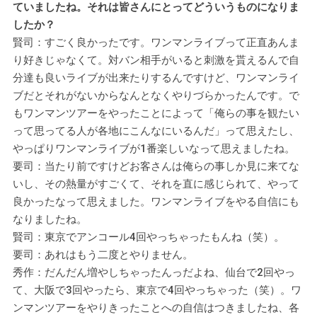
ていましたね。それは皆さんにとってどういうものになりま
したか？
賢司：すごく良かったです。ワンマンライブって正直あんま
り好きじゃなくて。対バン相手がいると刺激を貰えるんで自
分達も良いライブが出来たりするんですけど、ワンマンライ
ブだとそれがないからなんとなくやりづらかったんです。で
もワンマンツアーをやったことによって「俺らの事を観たい
って思ってる人が各地にこんなにいるんだ」って思えたし、
やっぱりワンマンライブが1番楽しいなって思えましたね。
要司：当たり前ですけどお客さんは俺らの事しか見に来てな
いし、その熱量がすごくて、それを直に感じられて、やって
良かったなって思えました。ワンマンライブをやる自信にも
なりましたね。
賢司：東京でアンコール4回やっちゃったもんね（笑）。
要司：あれはもう二度とやりません。
秀作：だんだん増やしちゃったんっだよね、仙台で2回やっ
て、大阪で3回やったら、東京で4回やっちゃった（笑）。ワ
ンマンツアーをやりきったことへの自信はつきましたね、各