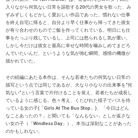
入りながら何気ない日常を謳歌する20代の男女を歌った、み
ずみずしくもどかしく愛おしい作品であった。慣れない仕事
を終え自宅に帰ると、自分より早く仕事から帰ってきた彼女
が有り合わせのものでご飯を作ってくれている。明日にも仕
事をたっぷり残しているし、上司には怒られるし気が重い。
しかし今だけは彼女と最高に幸せな時間を噛みしめてまどろ
んでいたいんだ、というような気が弛む瞬間、感情の機微が
描かれていた。
その続編にあたる本作は、そんな若者たちの何気ない日常の
描写という点では同じであるが、大なり小なりの出来事を“何
気ない”という言葉で片付けることを覚え、若者たちが成長し
ているように感じる。色々考え、くたびれた様子でバスを待
っている女の子(「Girls At The Bus Stop」)、「今日はどん
なことあったの？」と聞いても「なんもない」としか返さな
い女の子（「Windless Day」）。本当は深刻なことがあった
のかもしれない。