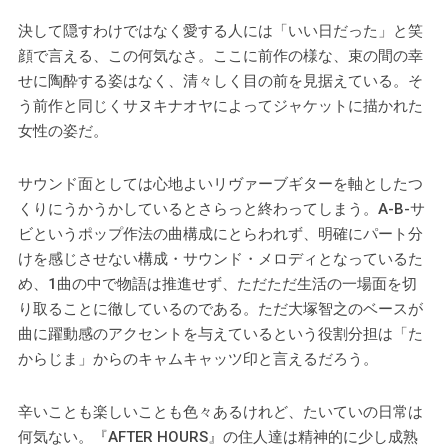
決して隠すわけではなく愛する人には「いい日だった」と笑
顔で言える、この何気なさ。ここに前作の様な、束の間の幸
せに陶酔する姿はなく、清々しく目の前を見据えている。そ
う前作と同じくサヌキナオヤによってジャケットに描かれた
女性の姿だ。
サウンド面としては心地よいリヴァーブギターを軸としたつ
くりにうかうかしているとさらっと終わってしまう。A-B-サ
ビというポップ作法の曲構成にとらわれず、明確にパート分
けを感じさせない構成・サウンド・メロディとなっているた
め、1曲の中で物語は推進せず、ただただ生活の一場面を切
り取ることに徹しているのである。ただ大塚智之のベースが
曲に躍動感のアクセントを与えているという役割分担は「た
からじま」からのキャムキャッツ印と言えるだろう。
辛いことも楽しいことも色々あるけれど、たいていの日常は
何気ない。『AFTER HOURS』の住人達は精神的に少し成熟