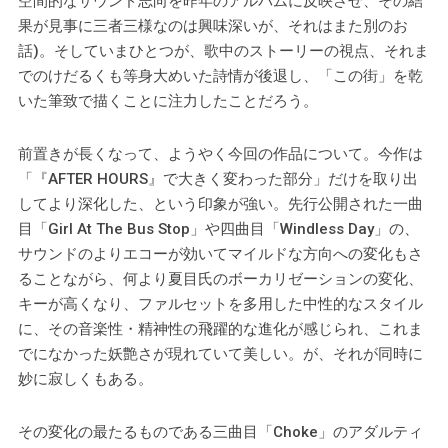
空間的なサウンド志向を昨年のアルバムに反映させ、その結
果が見事に三者三様なのは興味深いが、それはまた別のお
話)。そしていまひとつが、歌中のストーリーの視点、それま
でのけだるくも等身大めいた詩情が後退し、「この街」を乾
いた筆致で描くことに注力したことだろう。
前置きが長くなって、ようやく今回の作品について。今作は
「『AFTER HOURS』で大きく変わった部分」だけを取り出
してより深化した、という印象が強い。先行公開された一曲
目「Girl At The Bus Stop」や四曲目「Windless Day」の、
サウンドのよりエコーが効いてマイルドな方向への変化もさ
ることながら、何より夏目氏のボーカリゼーションの変化、
キーが高くなり、ファルセットを多用した中性的なスタイル
に、その音楽性・精神性の飛躍的な進化が感じられ、これま
でになかった妖艶さが現れていて美しい。が、それが同時に
妙に寂しくもある。
その変化の最たるものである三曲目「Choke」のアダルティ