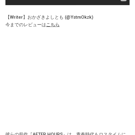
【Writer】おかざきよしとも (@YstmOkzk)
今までのレビューは
こちら
彼らの前作『AFTER HOURS』は、青春時代もロスタイムに