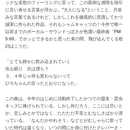
ックな哀愁のフィーリングに至って、この面倒な感情を強引
に言い表せる言葉が浮かぶ。“大人になる”ということ。月並
みな言葉であるけれど、しかしこれを徹底的に意識してかつ
誠実に作られた作品、それもシャムキャッツの！今作で唯一
以前までのボーカル・サウンドっぽさが色濃い最終曲「PM
5:00」でホッとできるかと思った束の間、飛び込んでくる歌
詞はこうだ。
「とても静かに飲み込まれていく
虫も眠り 次は僕ら？
３、４年じゃ何も変わらないって
ひろちゃんの言ったとおりになった」
この曲は、今年のはじめに活動終了したかつての盟友・昆虫
キッズに捧げられている。しかし何だろう、ここには労いと
か、悲しみとかではなく、ただただ不安とむなしさばかり漂
っている。「なんだかやれそう」などとがむしゃらに歌って
いた時代は遠くなり、いつの間にか身に付けたクレバーさ・