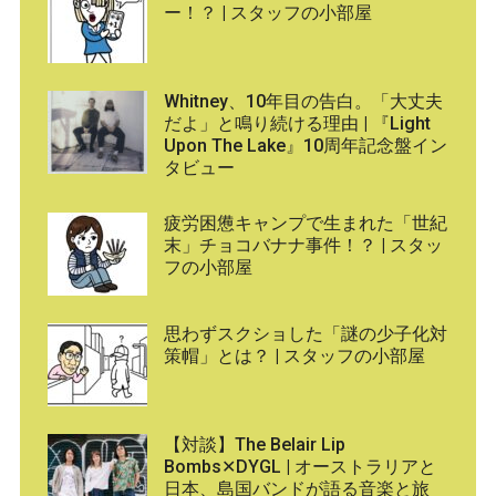
ー！？ | スタッフの小部屋
Whitney、10年目の告白。「大丈夫
だよ」と鳴り続ける理由 | 『Light
Upon The Lake』10周年記念盤イン
タビュー
疲労困憊キャンプで生まれた「世紀
末」チョコバナナ事件！？ | スタッ
フの小部屋
思わずスクショした「謎の少子化対
策帽」とは？ | スタッフの小部屋
【対談】The Belair Lip
Bombs✕DYGL | オーストラリアと
日本、島国バンドが語る音楽と旅