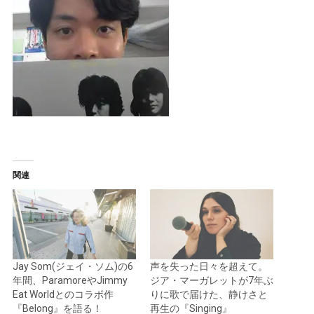
関連
Jay Som(ジェイ・ソム)の6
声を失った日々を超えて。
年間、ParamoreやJimmy
ジア・マーガレットが7年ぶ
Eat Worldとのコラボ作
りに歌で届けた、静けさと
『Belong』を語る！
再生の『Singing』