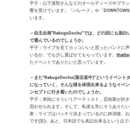
平子：山下達郎さんなどのオールディーズやブラッ
響を受けています。「パレード」や「DOWNTOW
います。
－自主企画“RakugoDochu”では、どの回に
で選んでいるのでしょうか。
平子：ライブを見てカッコいいと思ったバンドに声
いるか、でも少し選ばせてもらっています。
thatta
たイベントでありたいと思っています。
－また“RakugoDochu(落伍道中)”というイ
になっていく、そんな様を体現出来るようなイベン
ンセプトに行き着いたのでしょうか。
平子：単純にそういうアーティスト、芸術家が好き
思わせられます。そして、私達も常にそうありたい
東：ライブはバッチリ決まっているのに終演後、お
です(笑)。あと、日本語でも表記出来るという点