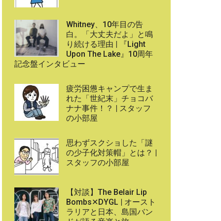
Whitney、10年目の告
白。「大丈夫だよ」と鳴
り続ける理由 | 『Light
Upon The Lake』10周年
記念盤インタビュー
疲労困憊キャンプで生ま
れた「世紀末」チョコバ
ナナ事件！？ | スタッフ
の小部屋
思わずスクショした「謎
の少子化対策帽」とは？ |
スタッフの小部屋
【対談】The Belair Lip
Bombs✕DYGL | オースト
ラリアと日本、島国バン