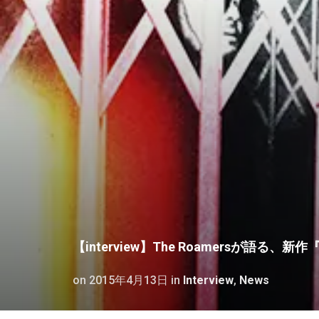
【interview】The Roamersが語る、新作『T
on
2015年4月13日
in
Interview
,
News