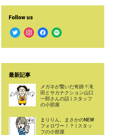
Follow us
twitter
instagram
facebook
spotify
最新記事
メガネが繋いだ奇跡？滝
田とサカナクション山口
一郎さんの話 | スタッフ
の小部屋
まりりん、まさかのNEW
フォロワー！？ | スタッ
フの小部屋