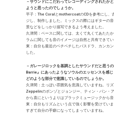
－サウンドにこだわってレコーディングされたかと
ようと思ったのでしょうか。
平子：The CoralとmothercoatのCDを
ジし、制作しました。ミックスの際にはギターの音
景などをしっかり描写できるよう考えました。
久津間：ベースに関しては、太くて丸くてあたたか
ラムに関しても音のイメージは自然と共有できてい
東：自分も最近のベチベチしたバスドラ、カンカン
した。
－ガレージロックを基調としたサウンドだと思うのですが、
Barrie』にあったようなソウルのエッセンスを
どのような部分で意識しているのでしょうか。
久津間：土っぽい雰囲気を意識していますね。リズムの組み
Zeppelinのボンゾとジョンジー、ティン・パ
から直にというよりはブラックミュージックから音
東：自分もリズムという点で強く影響を受けていま
すぎて自分の手癖になってしまっていますね。