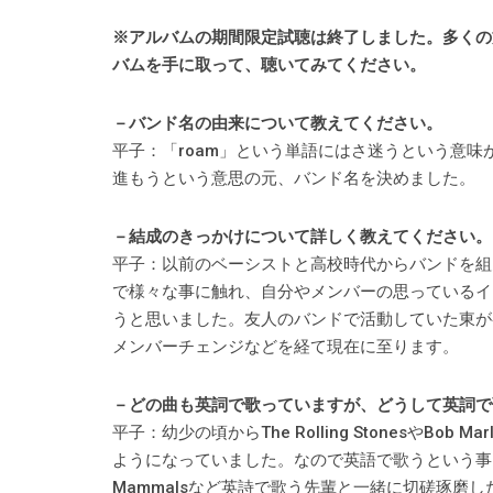
※アルバムの期間限定試聴は終了しました。多くの
バムを手に取って、聴いてみてください。
－バンド名の由来について教えてください。
平子：「roam」という単語にはさ迷うという意
進もうという意思の元、バンド名を決めました。
－結成のきっかけについて詳しく教えてください。
平子：以前のベーシストと高校時代からバンドを組
で様々な事に触れ、自分やメンバーの思っているイメ
うと思いました。友人のバンドで活動していた東が
メンバーチェンジなどを経て現在に至ります。
－どの曲も英詞で歌っていますが、どうして英詞で
平子：幼少の頃からThe Rolling StonesやB
ようになっていました。なので英語で歌うという事
Mammalsなど英詩で歌う先輩と一緒に切磋琢磨