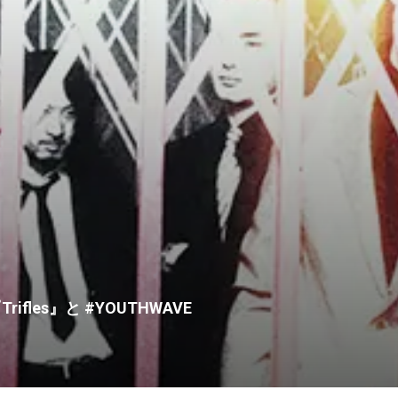
rifles』と #YOUTHWAVE