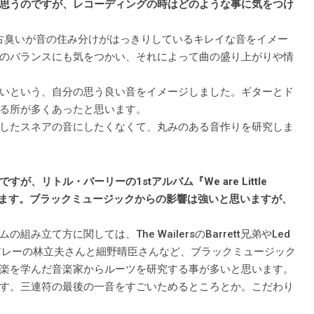
思うのですが、レコーディングの時はどのような事に気をつけ
参考にし、古臭いが音の住み分けがはっきりしているキレイな音をイメー
のバランスにも気をつかい、それによって曲の盛り上がりや情
いという、自分の思う良い音をイメージしました。ギターとド
る所が多くあったと思います。
したスネアの音にしたくなくて、丸みのある音作りを研究しま
リトル・バーリーの1stアルバム『We are Little
感じます。ブラックミュージックからの影響は強いと思いますが、
立て方に関しては、The WailersのBarrett兄弟やLed
ン・アレーの林立夫さんと細野晴臣さんなど、ブラックミュージック
楽を学んだ音楽家からルーツを研究する事が多いと思います。
す。三連符の最後の一音をすごいためるところとか。こだわり