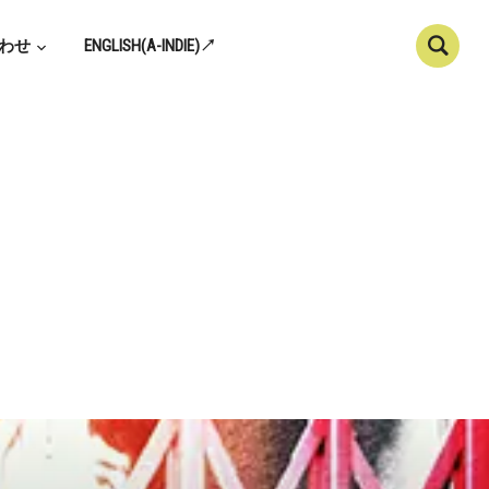
わせ
ENGLISH(A-INDIE)↗