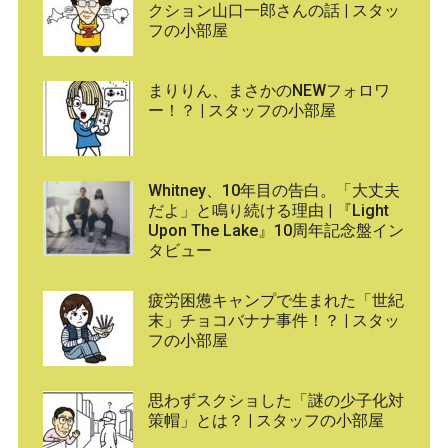
クション山口一郎さんの話 | スタッ
フの小部屋
まりりん、まさかのNEWフォロワ
ー！？ | スタッフの小部屋
Whitney、10年目の告白。「大丈夫
だよ」と鳴り続ける理由 | 『Light
Upon The Lake』10周年記念盤イン
タビュー
疲労困憊キャンプで生まれた「世紀
末」チョコバナナ事件！？ | スタッ
フの小部屋
思わずスクショした「謎の少子化対
策帽」とは？ | スタッフの小部屋