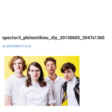
spector3_philsmithies_diy_20150605_2047x1365
on
2015年8月11日
in