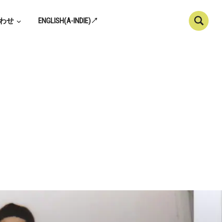
わせ
ENGLISH(A-INDIE)↗