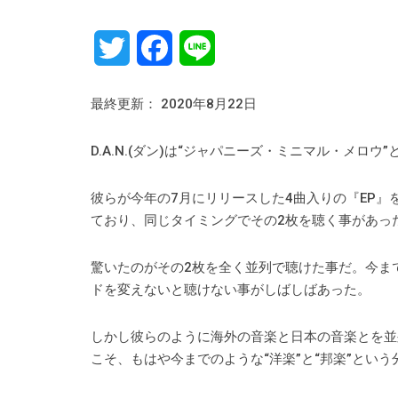
Twitter
Facebook
Line
最終更新： 2020年8月22日
D.A.N.(ダン)は“ジャパニーズ・ミニマル・メロ
彼らが今年の7月にリリースした4曲入りの『EP』を聴い
ており、同じタイミングでその2枚を聴く事があっ
驚いたのがその2枚を全く並列で聴けた事だ。今まで
ドを変えないと聴けない事がしばしばあった。
しかし彼らのように海外の音楽と日本の音楽とを並
こそ、もはや今までのような“洋楽”と“邦楽”とい