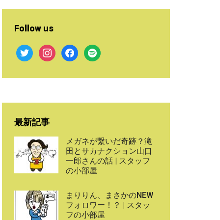
Follow us
twitter
instagram
facebook
spotify
最新記事
メガネが繋いだ奇跡？滝
田とサカナクション山口
一郎さんの話 | スタッフ
の小部屋
まりりん、まさかのNEW
フォロワー！？ | スタッ
フの小部屋