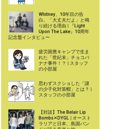
Whitney、10年目の告
白。「大丈夫だよ」と鳴
り続ける理由 | 『Light
Upon The Lake』10周年
記念盤インタビュー
疲労困憊キャンプで生ま
れた「世紀末」チョコバ
ナナ事件！？ | スタッフ
の小部屋
思わずスクショした「謎
の少子化対策帽」とは？ |
スタッフの小部屋
【対談】The Belair Lip
Bombs✕DYGL | オースト
ラリアと日本、島国バン