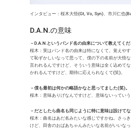
インタビュー：桜木大悟(Gt, Vo, Syn)、市川仁也(B
D.A.N.の意味
－D.A.N.というバンド名の由来について教えてく
桜木：実はバンド名の由来は特になくて。覚えやす
て恥ずかしいなって思って。僕の下の名前が大悟なん
言われるんですけど、そういう意味は全く込めてな
かれるんですけど、期待に応えられなくて(笑)。
－僕も最初は何かの略語かなと思ってました(笑)。
桜木：意味ありげなんですけど、意味ないっていう
－だとしたら曲名も同じように特に意味は設けてな
桜木：曲名はあだ名みたいな感じですかね。さっき
けど、田舎のおばあちゃんみたいな名前がいいなっ