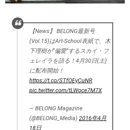
【News】 BELONG最新号
(Vol.15)はArt-School表紙で、木
下理樹が“偏愛”するスカイ・フ
ェレイラを語る！4月30日(土)
に配布開始！
https://t.co/STfOEyCuNR
pic.twitter.com/tLWoce7M7X
— BELONG Magazine
(@BELONG_Media)
2016年4月
18日