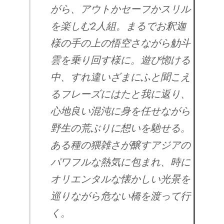
がら、アウトかセーフかスリル
を楽しむ2人組。まるでお釈迦
様の手の上の悟空さながら觔斗
雲を乗り回す様に。遊び惚ける
中、すれ違いざまにふと聞こえ
るフレーズにはたと我に返り、
心地良い混沌に身を任せながら
野生の荒ぶりに想いを馳せる。
ある種の猥雑さが醸すアジアの
パワフルな熱気に包まれ、時に
オリエンタルな懐かしい光景を
巡りながら危ない橋を渡って行
く。