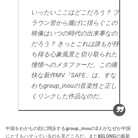
いったいここはどこだろう？ ブ
ラウン管から朧げに揺らぐこの
映像はいつの時代の出来事なの
だろう？ きっとこれは誰もが持
ち得る心象風景と切り取られた
憧憬へのメタファーだ。この痛
快な新作MV「SAFE」は、すな
わちgroup_inouの音楽性と正し
くリンクした作品なのだ。
中国をわがもの顔に闊歩するgroup_inouの2人がなぜか中国
にとてもハマっているのも見どころだ。またBELONGの最新