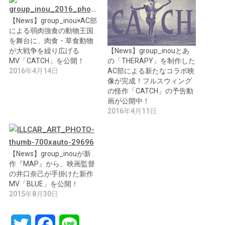
【News】group_inou×AC部
による弱肉強食の動物王国
を舞台に、肉食・草食動物
【News】group_inouとあ
が大戦争を繰り広げる
の「THERAPY」を制作した
MV「CATCH」を公開！
AC部による新たなコラボ映
2016年4月14日
像が完成！フルスウィング
の怪作「CATCH」の予告動
画が公開中！
2016年4月11日
【News】group_inouが新
作『MAP』から、映画監督
の井口奈己が手掛けた新作
MV「BLUE」を公開！
2015年8月30日
Twitter
Facebook
Line