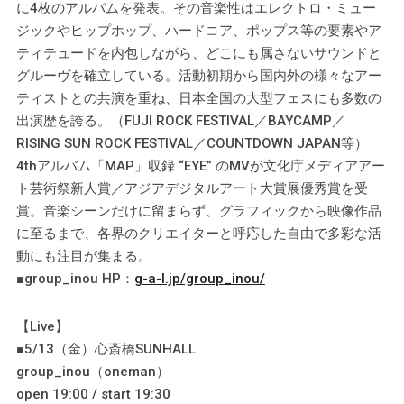
に4枚のアルバムを発表。その音楽性はエレクトロ・ミュー
ジックやヒップホップ、ハードコア、ポップス等の要素やア
ティテュードを内包しながら、どこにも属さないサウンドと
グルーヴを確立している。活動初期から国内外の様々なアー
ティストとの共演を重ね、日本全国の大型フェスにも多数の
出演歴を誇る。（FUJI ROCK FESTIVAL／BAYCAMP／
RISING SUN ROCK FESTIVAL／COUNTDOWN JAPAN等）
4thアルバム「MAP」収録 “EYE” のMVが文化庁メディアアー
ト芸術祭新人賞／アジアデジタルアート大賞展優秀賞を受
賞。音楽シーンだけに留まらず、グラフィックから映像作品
に至るまで、各界のクリエイターと呼応した自由で多彩な活
動にも注目が集まる。
■group_inou HP：
g-a-l.jp/group_inou/
【Live】
■5/13（金）心斎橋SUNHALL
group_inou（oneman）
open 19:00 / start 19:30