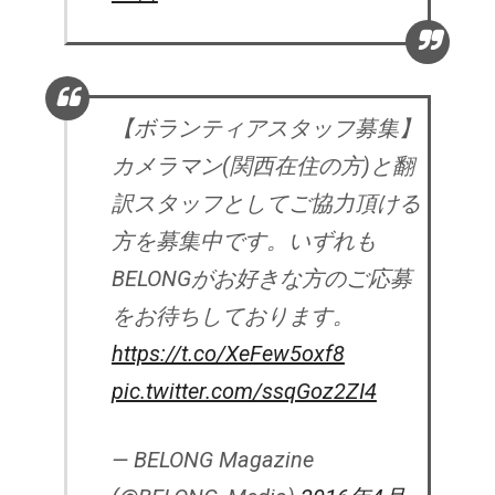
【ボランティアスタッフ募集】
カメラマン(関西在住の方)と翻
訳スタッフとしてご協力頂ける
方を募集中です。いずれも
BELONGがお好きな方のご応募
をお待ちしております。
https://t.co/XeFew5oxf8
pic.twitter.com/ssqGoz2ZI4
— BELONG Magazine