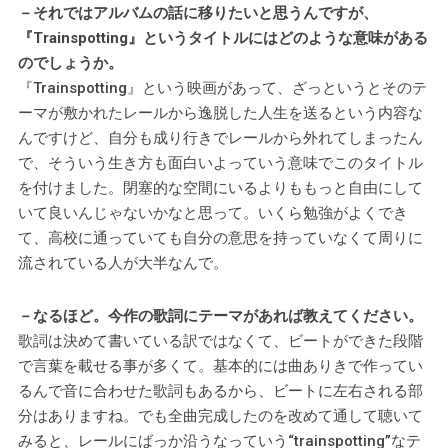
－それではアルバムの話に移りたいと思うんですが、
『Trainspotting』というタイトルにはどのような意味がある
のでしょうか。
『Trainspotting』という映画があって、ざっというとそのテ
ーマが敷かれたレールから逸脱した人生を送るという内容な
んですけど、自分も成り行きでレールから外れてしまったん
で、そういう生き方も面白いよっていう意味でこのタイトル
を付けました。閉塞的な空間にいるよりももっと自由にして
いて良いんじゃないかなと思って。いくら勉強がよくでき
て、高校に通っていても自分の意思を持っていなくて周りに
流されている人が大半なんで。
－なるほど。今作の歌詞にテーマがあれば教えてください。
歌詞は決めて書いている訳ではなくて、ビートができた段階
で言葉を載せる事が多くて。基本的には曲ありきで作ってい
るんで音に合わせた歌詞もあるから、ビートに左右される部
分はありますね。でも全曲完成したのを改めて通して聴いて
みると、レールにばっか沿うなっていう“trainspotting”なテ