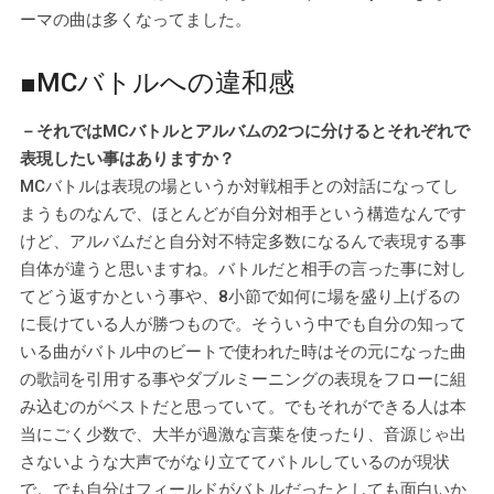
ーマの曲は多くなってました。
■MCバトルへの違和感
－それではMCバトルとアルバムの2つに分けるとそれぞれで
表現したい事はありますか？
MCバトルは表現の場というか対戦相手との対話になってし
まうものなんで、ほとんどが自分対相手という構造なんです
けど、アルバムだと自分対不特定多数になるんで表現する事
自体が違うと思いますね。バトルだと相手の言った事に対し
てどう返すかという事や、8小節で如何に場を盛り上げるの
に長けている人が勝つもので。そういう中でも自分の知って
いる曲がバトル中のビートで使われた時はその元になった曲
の歌詞を引用する事やダブルミーニングの表現をフローに組
み込むのがベストだと思っていて。でもそれができる人は本
当にごく少数で、大半が過激な言葉を使ったり、音源じゃ出
さないような大声でがなり立ててバトルしているのが現状
で。でも自分はフィールドがバトルだったとしても面白いか