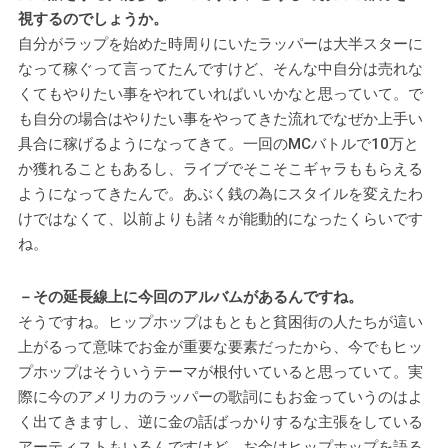
視するのでしょうか。
自分がラップを始めた時周りにいたラッパーは大半スターに
なって稼ぐって言ってたんですけど、そんな中自分は売れな
くてもやりたい事をやれていればいいかなと思っていて。で
も自分の場合はやりたい事をやってきた流れでなぜか上手い
具合に稼げるようになってきて。一回のMCバトルで10万と
か獲れることもあるし、ライブでそこそこギャラももらえる
ようになってきたんで。あぶく銭の為にスタイルを変えたわ
けではなくて、以前よりも諸々が能動的になったくらいです
ね。
－その延長線上に今回のアルバムがあるんですね。
そうですね。ヒップホップはもともと貧困街の人たちが這い
上がるって意味でお金が重要な要素だったから、今でもヒッ
プホップはそういうテーマが根付いていると思っていて。実
際に今のアメリカのラッパーの歌詞にもお金っていうのはよ
く出てきますし、逆に金の話ばっかりするな主張をしている
アーティストもいるんですけど、お金はヒップホップを語る