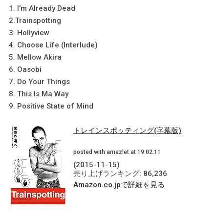
1. I’m Already Dead
2.Trainspotting
3. Hollyview
4. Choose Life (Interlude)
5. Mellow Akira
6. Oasobi
7. Do Your Things
8. This Is Ma Way
9. Positive State of Mind
トレインスポッティング(字幕版)
posted with amazlet at 19.02.11
(2015-11-15)
売り上げランキング: 86,236
Amazon.co.jpで詳細を見る