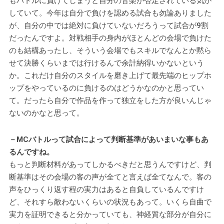
もバトルに負けてしまうと自分の音楽が否定されている気が
していて。今年は自分で負けを認める試合も勿論ありました
が、自分の中では絶対に負けていないだろうって試合が9割
だったんですよ。対戦相手の身内がほとんどの会場で負けた
のも結構あったし、そういう会場でもスキルでなんとか黙ら
せて決勝くらいまでは行けるんで余計納得いかないという
か。これだけ自分のスタイルを磨き上げて最先端のヒップホ
ップをやっているのに負けるのはどうかなのかと思ってい
て。だったら自分で作品を作って独立をした方が良いんじゃ
ないのかなと思って。
－MCバトルって試合によって判断基準があいまいな事もあ
るんですね。
もっと判断材料があってしかるべきだと思うんですけど、判
断基準はその会場の客の声が全てと言えば全てなんで。客の
声をひっくり返す程の実力はあると自負しているんですけ
ど、それすら敵わないくらいの状況もあって。いくら自曲で
実力を証明できると分かっていても、神経質な部分が自分に