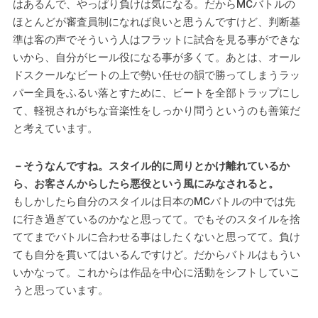
はあるんで、やっぱり負けは気になる。だからMCバトルの
ほとんどが審査員制になれば良いと思うんですけど、判断基
準は客の声でそういう人はフラットに試合を見る事ができな
いから、自分がヒール役になる事が多くて。あとは、オール
ドスクールなビートの上で勢い任せの韻で勝ってしまうラッ
パー全員をふるい落とすために、ビートを全部トラップにし
て、軽視されがちな音楽性をしっかり問うというのも善策だ
と考えています。
－そうなんですね。スタイル的に周りとかけ離れているか
ら、お客さんからしたら悪役という風にみなされると。
もしかしたら自分のスタイルは日本のMCバトルの中では先
に行き過ぎているのかなと思ってて。でもそのスタイルを捨
ててまでバトルに合わせる事はしたくないと思ってて。負け
ても自分を貫いてはいるんですけど。だからバトルはもうい
いかなって。これからは作品を中心に活動をシフトしていこ
うと思っています。