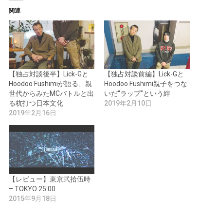
関連
【独占対談後半】Lick-Gと
【独占対談前編】Lick-Gと
Hoodoo Fushimiが語る、親
Hoodoo Fushimi親子をつな
世代からみたMCバトルと出
いだ“ラップ”という絆
る杭打つ日本文化
2019年2月10日
2019年2月16日
【レビュー】東京弐拾伍時
– TOKYO 25:00
2015年9月18日