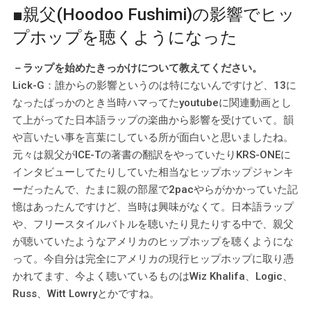
■親父(Hoodoo Fushimi)の影響でヒッ
プホップを聴くようになった
－ラップを始めたきっかけについて教えてください。
Lick-G：誰からの影響というのは特にないんですけど、13に
なったばっかのとき当時ハマってたyoutubeに関連動画とし
て上がってた日本語ラップの楽曲から影響を受けていて。韻
や言いたい事を言葉にしている所が面白いと思いましたね。
元々は親父がICE-Tの著書の翻訳をやっていたりKRS-ONEに
インタビューしてたりしていた相当なヒップホップジャンキ
ーだったんで、たまに親の部屋で2pacやらがかかっていた記
憶はあったんですけど、当時は興味がなくて。日本語ラップ
や、フリースタイルバトルを聴いたり見たりする中で、親父
が聴いていたようなアメリカのヒップホップを聴くようにな
って。今自分は完全にアメリカの現行ヒップホップに取り憑
かれてます、今よく聴いているものはWiz Khalifa、Logic、
Russ、Witt Lowryとかですね。