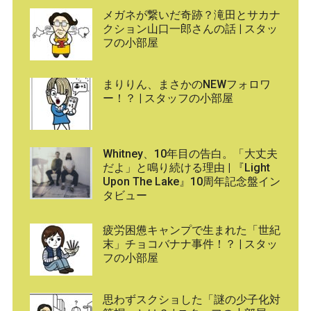
メガネが繋いだ奇跡？滝田とサカナ
クション山口一郎さんの話 | スタッ
フの小部屋
まりりん、まさかのNEWフォロワ
ー！？ | スタッフの小部屋
Whitney、10年目の告白。「大丈夫
だよ」と鳴り続ける理由 | 『Light
Upon The Lake』10周年記念盤イン
タビュー
疲労困憊キャンプで生まれた「世紀
末」チョコバナナ事件！？ | スタッ
フの小部屋
思わずスクショした「謎の少子化対