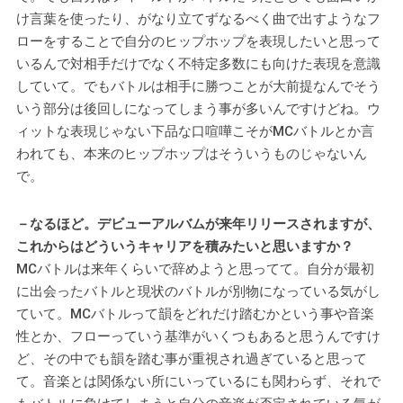
け言葉を使ったり、がなり立てずなるべく曲で出すようなフ
ローをすることで自分のヒップホップを表現したいと思って
いるんで対相手だけでなく不特定多数にも向けた表現を意識
していて。でもバトルは相手に勝つことが大前提なんでそう
いう部分は後回しになってしまう事が多いんですけどね。ウ
ィットな表現じゃない下品な口喧嘩こそがMCバトルとか言
われても、本来のヒップホップはそういうものじゃないん
で。
－なるほど。デビューアルバムが来年リリースされますが、
これからはどういうキャリアを積みたいと思いますか？
MCバトルは来年くらいで辞めようと思ってて。自分が最初
に出会ったバトルと現状のバトルが別物になっている気がし
ていて。MCバトルって韻をどれだけ踏むかという事や音楽
性とか、フローっていう基準がいくつもあると思うんですけ
ど、その中でも韻を踏む事が重視され過ぎていると思って
て。音楽とは関係ない所にいっているにも関わらず、それで