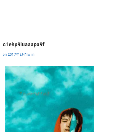
c1ehp9luaaapa9f
on
2017年2月1日
in