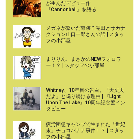
が生んだデビュー作
『Cannonball』を語る
メガネが繋いだ奇跡？滝田とサカナ
クション山口一郎さんの話 | スタッ
フの小部屋
まりりん、まさかのNEWフォロワ
ー！？ | スタッフの小部屋
Whitney、10年目の告白。「大丈夫
だよ」と鳴り続ける理由 | 『Light
Upon The Lake』10周年記念盤イン
タビュー
疲労困憊キャンプで生まれた「世紀
末」チョコバナナ事件！？ | スタッ
フの小部屋