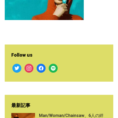
Follow us
twitter
instagram
facebook
spotify
最新記事
Man/Woman/Chainsaw、6人の絆