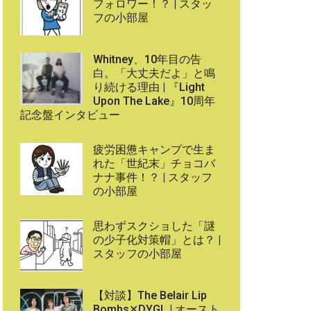
フォロワー！？ | スタッ
フの小部屋
Whitney、10年目の告
白。「大丈夫だよ」と鳴
り続ける理由 | 『Light
Upon The Lake』10周年
記念盤インタビュー
疲労困憊キャンプで生ま
れた「世紀末」チョコバ
ナナ事件！？ | スタッフ
の小部屋
思わずスクショした「謎
の少子化対策帽」とは？ |
スタッフの小部屋
【対談】The Belair Lip
Bombs✕DYGL | オースト