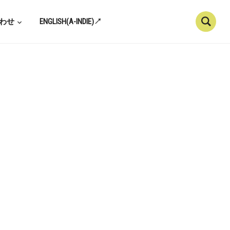
わせ
ENGLISH(A-INDIE)↗