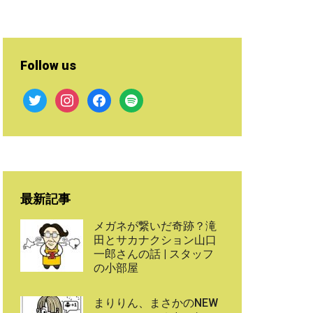
Follow us
twitter
instagram
facebook
spotify
最新記事
メガネが繋いだ奇跡？滝
田とサカナクション山口
一郎さんの話 | スタッフ
の小部屋
まりりん、まさかのNEW