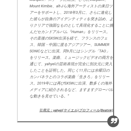
Mount Kimbie、alt-Jら海外アーティストの来日ツ
アーをサポートし、2018年3月に、さらに進化し
た彼らが自身のアイデンティティを突き詰め、よ
りクリアで強固なものとして具現化することに挑
んだセカンドアルバム『Human』をリリース。
その直後のSXSW出演を経て、フランスのフェ
ス、韓国・中国に渡るアジアツアー、SUMMER
SONICなどに出演。同9月にはシングル「TAO」
をリリース。楽曲、ミュージックビデオの両方を
通じて、yahyelの芸術表現が完全に別次元に突入
したことを証明した。同じく11月には水曜日の
カンパネラとのコラボ楽曲「生きろ」をリリー
ス。2019年には再びSXSWに出演、数多くの海外
メディアに紹介されるなど、ますますグローバル
な動きを見せている。”
引用元：yahyel(ヤイエル)プロフィール(Beatink)