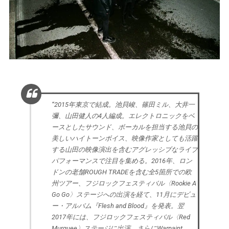
“2015年東京で結成。池貝峻、篠田ミル、大井一
彌、山田健人の4人編成。エレクトロニックをベ
ースとしたサウンド、ボーカルを担当する池貝の
美しいハイトーンボイス、映像作家としても活躍
する山田の映像演出を含むアグレッシブなライブ
パフォーマンスで注目を集める。2016年、ロン
ドンの老舗ROUGH TRADEを含む全5箇所での欧
州ツアー、フジロックフェスティバル〈Rookie A
Go Go〉ステージへの出演を経て、11月にデビュ
ー・アルバム『Flesh and Blood』を発表。翌
2017年には、フジロックフェスティバル〈Red
Murquee〉ステージに出演、さらにWarpaint、