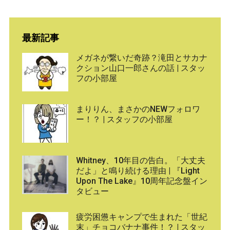
最新記事
メガネが繋いだ奇跡？滝田とサカナ
クション山口一郎さんの話 | スタッ
フの小部屋
まりりん、まさかのNEWフォロワ
ー！？ | スタッフの小部屋
Whitney、10年目の告白。「大丈夫
だよ」と鳴り続ける理由 | 『Light
Upon The Lake』10周年記念盤イン
タビュー
疲労困憊キャンプで生まれた「世紀
末」チョコバナナ事件！？ | スタッ