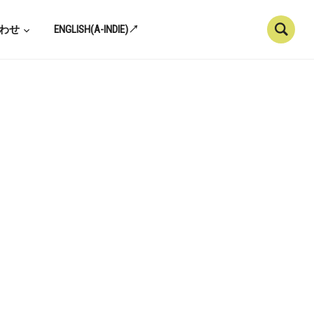
わせ
ENGLISH(A-INDIE)↗