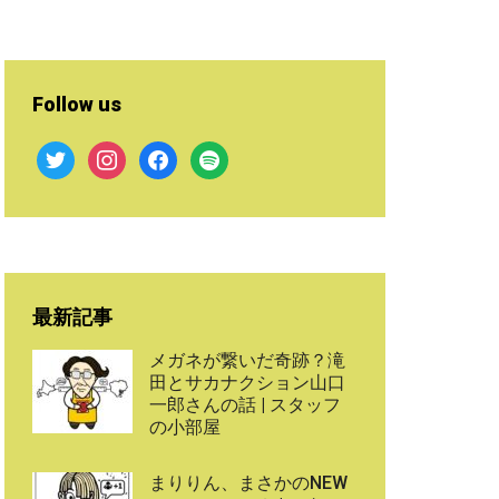
Follow us
twitter
instagram
facebook
spotify
最新記事
メガネが繋いだ奇跡？滝
田とサカナクション山口
一郎さんの話 | スタッフ
の小部屋
まりりん、まさかのNEW