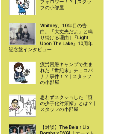
フォロワー！？ | スタッ
フの小部屋
Whitney、10年目の告
白。「大丈夫だよ」と鳴
り続ける理由 | 『Light
Upon The Lake』10周年
記念盤インタビュー
疲労困憊キャンプで生ま
れた「世紀末」チョコバ
ナナ事件！？ | スタッフ
の小部屋
思わずスクショした「謎
の少子化対策帽」とは？ |
スタッフの小部屋
【対談】The Belair Lip
Bombs✕DYGL | オースト