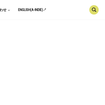
わせ
ENGLISH(A-INDIE)↗