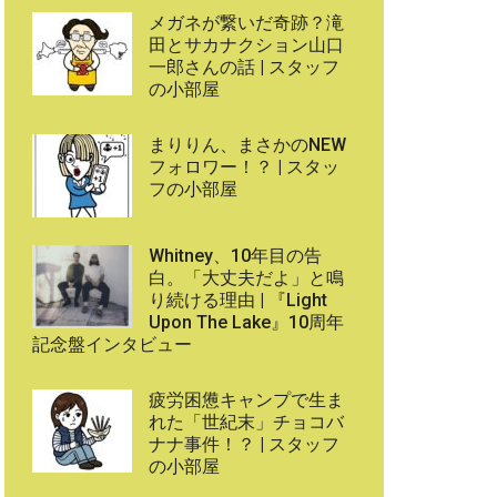
メガネが繋いだ奇跡？滝
田とサカナクション山口
一郎さんの話 | スタッフ
の小部屋
まりりん、まさかのNEW
フォロワー！？ | スタッ
フの小部屋
Whitney、10年目の告
白。「大丈夫だよ」と鳴
り続ける理由 | 『Light
Upon The Lake』10周年
記念盤インタビュー
疲労困憊キャンプで生ま
れた「世紀末」チョコバ
ナナ事件！？ | スタッフ
の小部屋