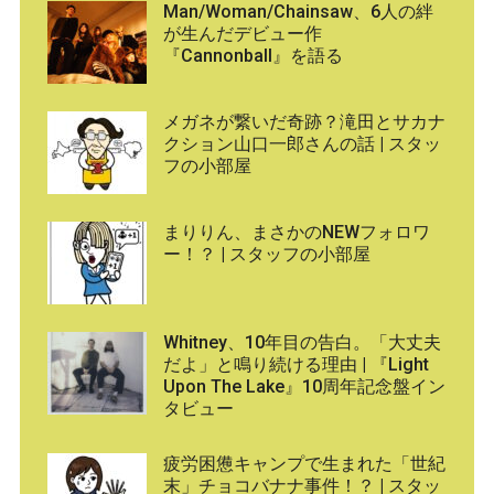
Man/Woman/Chainsaw、6人の絆
が生んだデビュー作
『Cannonball』を語る
メガネが繋いだ奇跡？滝田とサカナ
クション山口一郎さんの話 | スタッ
フの小部屋
まりりん、まさかのNEWフォロワ
ー！？ | スタッフの小部屋
Whitney、10年目の告白。「大丈夫
だよ」と鳴り続ける理由 | 『Light
Upon The Lake』10周年記念盤イン
タビュー
疲労困憊キャンプで生まれた「世紀
末」チョコバナナ事件！？ | スタッ