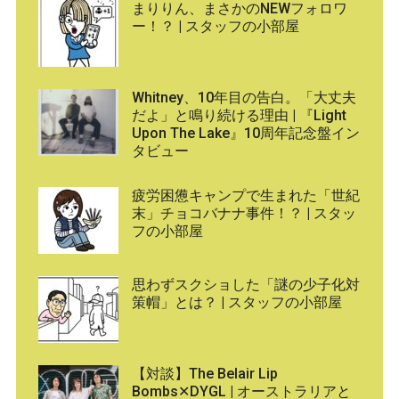
まりりん、まさかのNEWフォロワ
ー！？ | スタッフの小部屋
Whitney、10年目の告白。「大丈夫
だよ」と鳴り続ける理由 | 『Light
Upon The Lake』10周年記念盤イン
タビュー
疲労困憊キャンプで生まれた「世紀
末」チョコバナナ事件！？ | スタッ
フの小部屋
思わずスクショした「謎の少子化対
策帽」とは？ | スタッフの小部屋
【対談】The Belair Lip
Bombs✕DYGL | オーストラリアと