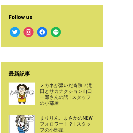
Follow us
twitter
instagram
facebook
spotify
最新記事
メガネが繋いだ奇跡？滝
田とサカナクション山口
一郎さんの話 | スタッフ
の小部屋
まりりん、まさかのNEW
フォロワー！？ | スタッ
フの小部屋