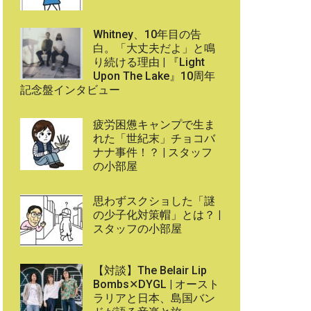
Whitney、10年目の告
白。「大丈夫だよ」と鳴
り続ける理由 | 『Light
Upon The Lake』10周年
記念盤インタビュー
疲労困憊キャンプで生ま
れた「世紀末」チョコバ
ナナ事件！？ | スタッフ
の小部屋
思わずスクショした「謎
の少子化対策帽」とは？ |
スタッフの小部屋
【対談】The Belair Lip
Bombs✕DYGL | オースト
ラリアと日本、島国バン