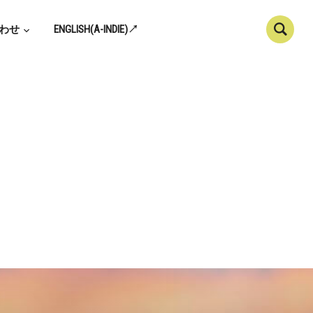
わせ
ENGLISH(A-INDIE)↗