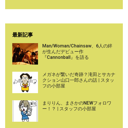
最新記事
Man/Woman/Chainsaw、6人の絆
が生んだデビュー作
『Cannonball』を語る
メガネが繋いだ奇跡？滝田とサカナ
クション山口一郎さんの話 | スタッ
フの小部屋
まりりん、まさかのNEWフォロワ
ー！？ | スタッフの小部屋