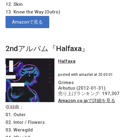
12. Skin
13. Know the Way (Outro)
Amazonで見る
2ndアルバム『Halfaxa』
Halfaxa
posted with amazlet at 20.03.01
Grimes
Arbutus (2012-01-31)
売り上げランキング: 197,307
Amazon.co.jpで詳細を見る
収録曲：
01. Outer
02. Intor / Flowers
03. Weregild