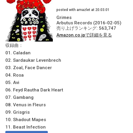
posted with amazlet at 20.03.01
Grimes
Arbutus Records (2016-02-05)
売り上げランキング: 563,747
Amazon.co.jpで詳細を見る
収録曲：
01. Caladan
02. Sardaukar Levenbrech
03. Zoal, Face Dancer
04. Rosa
05. Avi
06. Feyd Rautha Dark Heart
07. Gambang
08. Venus in Fleurs
09. Grisgris
10. Shadout Mapes
11. Beast Infection