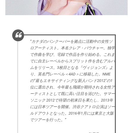
“カナダのバンクーバーを拠点に活動中の女性ソ
ロアーティスト。本名クレア・バウチャー。独学
で作曲を学び、宅録で作品を作り始める。これま
でに自主レーベルからスプリット作を含むアルバ
ムをリリース。3枚目となる『ヴィジョンズ』よ
り、英名門レーベル＜4AD＞に移籍した。NME
の”最もエキサイティングな新人バンド2012″の1
位に選出され、今年最も飛躍が期待される女性ア
ーティストとして既に高い注目を浴びた。サマー
ソニック 2012で待望の初来日を果たし、2013年
には日本ツアーを開催。渋谷クアトロ公演はソー
ルドアウトとなった。2016年1月には東京と大阪
でツアーを行った。”