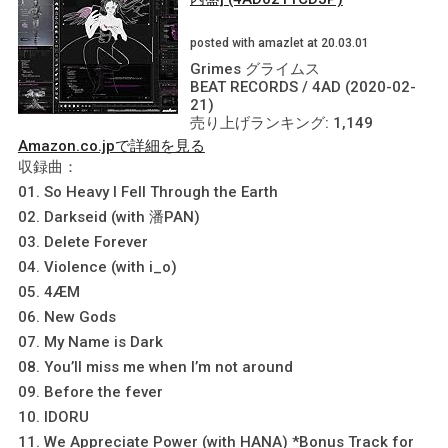
posted with amazlet at 20.03.01
Grimes グライムス
BEAT RECORDS / 4AD (2020-02-
21)
売り上げランキング: 1,149
Amazon.co.jpで詳細を見る
収録曲：
01. So Heavy I Fell Through the Earth
02. Darkseid (with 潘PAN)
03. Delete Forever
04. Violence (with i_o)
05. 4ÆM
06. New Gods
07. My Name is Dark
08. You’ll miss me when I’m not around
09. Before the fever
10. IDORU
11. We Appreciate Power (with HANA) *Bonus Track for