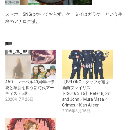
スマホ、SNSはやっておらず、ケータイはガラケーという生
粋のアナログ派。
関連
4AD、レーベル40周年の伝
【BELONGスタッフが選ぶ
統と革新を担う新時代アー
新曲プレイリス
ティスト5選
ト:2016.3.16】 Peter Bjorn
2020年7月26日
and John／Mura Masa／
Grimes／Klan Aileen
2016年3月16日