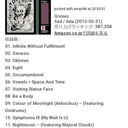
posted with amazlet at 20.03.01
Grimes
4ad / Ada (2012-02-21)
売り上げランキング: 387,258
Amazon.co.jpで詳細を見る
収録曲：
01. Infinite Without Fulfillment
02. Genesis
03. Oblivian
04. Eight
05. Circumambient
06. Vowels = Space And Time
07. Visiting Statue Face
08. Be a Body
09. Colour of Moonlight (Antiochus) – (featuring
Doldrums)
10. Symphonia IX (My Wait Is U)
11. Nightmusic – (featuring Majical Cloudz)