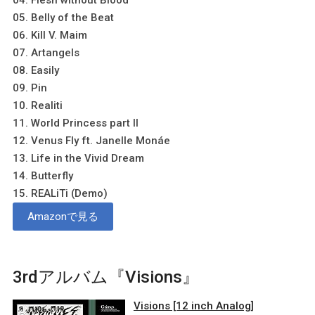
05. Belly of the Beat
06. Kill V. Maim
07. Artangels
08. Easily
09. Pin
10. Realiti
11. World Princess part II
12. Venus Fly ft. Janelle Monáe
13. Life in the Vivid Dream
14. Butterfly
15. REALiTi (Demo)
Amazonで見る
3rdアルバム『Visions』
Visions [12 inch Analog]