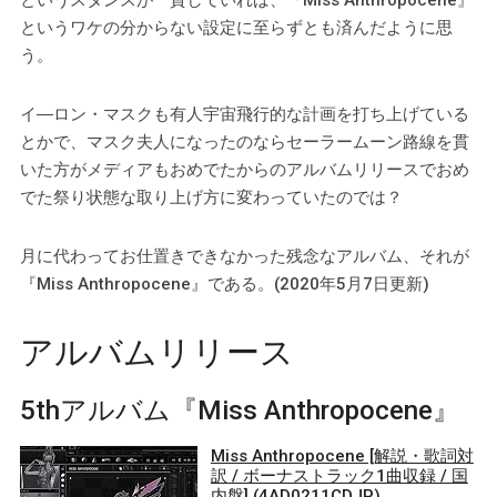
というスタンスが一貫していれば、『Miss Anthropocene』
というワケの分からない設定に至らずとも済んだように思
う。
イ―ロン・マスクも有人宇宙飛行的な計画を打ち上げている
とかで、マスク夫人になったのならセーラームーン路線を貫
いた方がメディアもおめでたからのアルバムリリースでおめ
でた祭り状態な取り上げ方に変わっていたのでは？
月に代わってお仕置きできなかった残念なアルバム、それが
『Miss Anthropocene』である。(2020年5月7日更新)
アルバムリリース
5thアルバム『Miss Anthropocene』
Miss Anthropocene [解説・歌詞対
訳 / ボーナストラック1曲収録 / 国
内盤] (4AD0211CDJP)