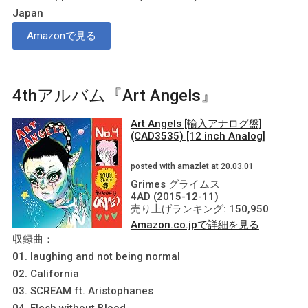
Japan
Amazonで見る
4thアルバム『Art Angels』
Art Angels [輸入アナログ盤]
(CAD3535) [12 inch Analog]
posted with amazlet at 20.03.01
Grimes グライムス
4AD (2015-12-11)
売り上げランキング: 150,950
Amazon.co.jpで詳細を見る
収録曲：
01. laughing and not being normal
02. California
03. SCREAM ft. Aristophanes
04. Flesh without Blood