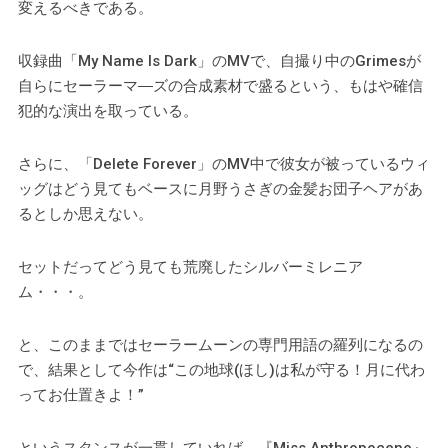
変えるべきである。
収録曲「My Name Is Dark」のMVで、自撮り中のGrimesが
自らにセーラーマ―ズの合成素材で盛るという、もはや確信
犯的な演出を取っている。
さらに、「Delete Forever」のMV中で彼女が被っているウィ
ッグはどう見てもベースに月野うさぎの金髪お団子ヘアがあ
るとしか思えない。
セットだってどう見ても荒廃したシルバーミレニア
ム・・・。
と、このままではセーラームーンの専門用語の羅列になるの
で、結果として今作は“この地球(ほし)は私が守る！月に代わ
ってお仕置きよ！”