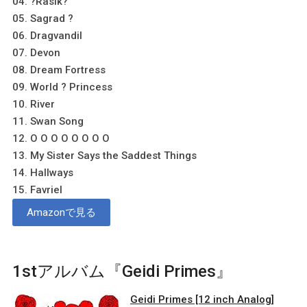
04. ?Rasik?
05. Sagrad ?
06. Dragvandil
07. Devon
08. Dream Fortress
09. World ? Princess
10. River
11. Swan Song
12. O O O O O O O O
13. My Sister Says the Saddest Things
14. Hallways
15. Favriel
Amazonで見る
1stアルバム『Geidi Primes』
Geidi Primes [12 inch Analog]