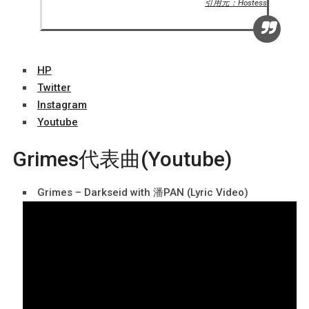
引用元：Hostess
HP
Twitter
Instagram
Youtube
Grimes代表曲(Youtube)
Grimes – Darkseid with 潘PAN (Lyric Video)