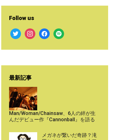
Follow us
twitter
instagram
facebook
spotify
最新記事
Man/Woman/Chainsaw、6人の絆が生
んだデビュー作『Cannonball』を語る
メガネが繋いだ奇跡？滝