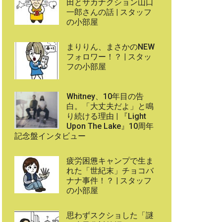
田とサカナクション山口
一郎さんの話 | スタッフ
の小部屋
まりりん、まさかのNEW
フォロワー！？ | スタッ
フの小部屋
Whitney、10年目の告
白。「大丈夫だよ」と鳴
り続ける理由 | 『Light
Upon The Lake』10周年
記念盤インタビュー
疲労困憊キャンプで生ま
れた「世紀末」チョコバ
ナナ事件！？ | スタッフ
の小部屋
思わずスクショした「謎