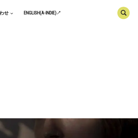
わせ
ENGLISH(A-INDIE)↗