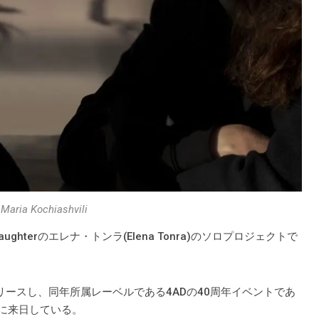
ria Kochiashvili
ughterのエレナ・トンラ(Elena Tonra)のソロプロジェクトで
年にリリースし、同年所属レーベルである4ADの40周年イベントであ
らとともに来日している。