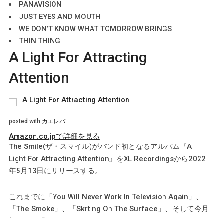
PANAVISION
JUST EYES AND MOUTH
WE DON’T KNOW WHAT TOMORROW BRINGS
THIN THING
A Light For Attracting
Attention
A Light For Attracting Attention
posted with
カエレバ
Amazon.co.jpで詳細を見る
The Smile(ザ・スマイル)がバンド初となるアルバム『A
Light For Attracting Attention』をXL Recordingsから2022
年5月13日にリリースする。
これまでに「You Will Never Work In Television Again」、
「The Smoke」、「Skrting On The Surface」、そして今月