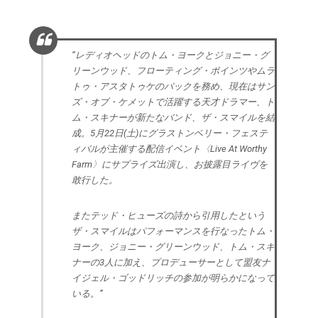
“レディオヘッドのトム・ヨークとジョニー・グ
リーンウッド、フローティング・ポインツやムラ
トゥ・アスタトゥケのバックを務め、現在はサン
ズ・オブ・ケメットで活躍する天才ドラマー、ト
ム・スキナーが新たなバンド、ザ・スマイルを結
成。5月22日(土)にグラストンベリー・フェステ
ィバルが主催する配信イベント〈Live At Worthy
Farm〉にサプライズ出演し、お披露目ライヴを
敢行した。
またテッド・ヒューズの詩から引用したという
ザ・スマイルはパフォーマンスを行なったトム・
ヨーク、ジョニー・グリーンウッド、トム・スキ
ナーの3人に加え、プロデューサーとして盟友ナ
イジェル・ゴッドリッチの参加が明らかになって
いる。”