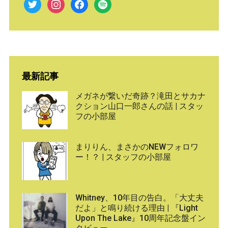
twitter
instagram
facebook
spotify
最新記事
メガネが繋いだ奇跡？滝田とサカナ
クション山口一郎さんの話 | スタッ
フの小部屋
まりりん、まさかのNEWフォロワ
ー！？ | スタッフの小部屋
Whitney、10年目の告白。「大丈夫
だよ」と鳴り続ける理由 | 『Light
Upon The Lake』10周年記念盤イン