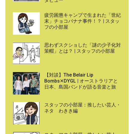
タビュー
疲労困憊キャンプで生まれた「世紀
末」チョコバナナ事件！？ | スタッ
フの小部屋
思わずスクショした「謎の少子化対
策帽」とは？ | スタッフの小部屋
【対談】The Belair Lip
Bombs✕DYGL | オーストラリアと
日本、島国バンドが語る音楽と旅
スタッフの小部屋：推したい芸人・
ネタ わきき編