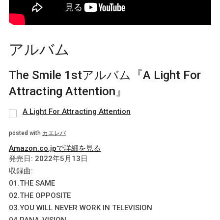
アルバム
The Smile 1stアルバム『A Light For
Attracting Attention』
A Light For Attracting Attention
posted with
カエレバ
Amazon.co.jpで詳細を見る
発売日: 2022年5月13日
収録曲:
01.THE SAME
02.THE OPPOSITE
03.YOU WILL NEVER WORK IN TELEVISION
04.PANA-VISION