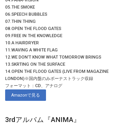
05.THE SMOKE
06.SPEECH BUBBLES
07.THIN THING
08.OPEN THE FLOOD GATES
09.FREE IN THE KNOWLEDGE
10.A HAIRDRYER
11.WAVING A WHITE FLAG
12.WE DON’T KNOW WHAT TOMORROW BRINGS
13.SKRTING ON THE SURFACE
14.OPEN THE FLOOD GATES (LIVE FROM MAGAZINE
LONDON)※国内盤のみボーナストラック収録
フォーマット：CD、アナログ
Amazonで見る
3rdアルバム『ANIMA』