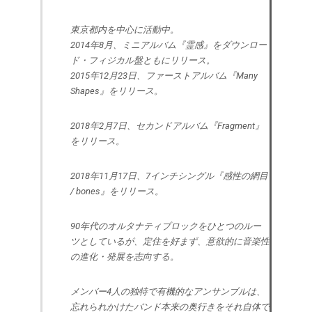
東京都内を中心に活動中。
2014年8月、ミニアルバム『霊感』をダウンロー
ド・フィジカル盤ともにリリース。
2015年12月23日、ファーストアルバム『Many
Shapes』をリリース。
2018年2月7日、セカンドアルバム『Fragment』
をリリース。
2018年11月17日、7インチシングル『感性の網目
/ bones』をリリース。
90年代のオルタナティブロックをひとつのルー
ツとしているが、定住を好まず、意欲的に音楽性
の進化・発展を志向する。
メンバー4人の独特で有機的なアンサンブルは、
忘れられかけたバンド本来の奥行きをそれ自体で