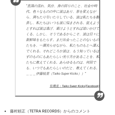
“意識の流れ、気分、身の回りのこと、社会や時
代。色々なものの中に波はあり、形を変えなが
ら、満ちたり引いたりしている。波は私たちを翻
弄し、私たちはいつも波に悩まされる。捉えよう
とすれば波は逃げ、避けようとすれば追いかけて
くる。しかし、そうであるからこそ、波は日々に
新鮮味をもたらす。まだ出会ったことのないもの
たちを、一層光らせながら、私たちのもとへ運ん
でくれる。それどころか波は、もう知っているは
ずのものにもあたらしい光り方があることを、私
たちに教えてくれる。あらゆるものは、何回で
も、いつでもあたらしいのだと、教えてくれる。
＿＿＿伊藤暁里（Taiko Super Kicks））”
引用元：Taiko Super Kicks(Facebook)
藤村頼正（TETRA RECORDS）からのコメント