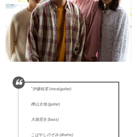
“伊藤暁里 (vocal,guitar)
樺山太地 (guitar)
大堀晃生 (bass)
こばやしのぞみ (drums)