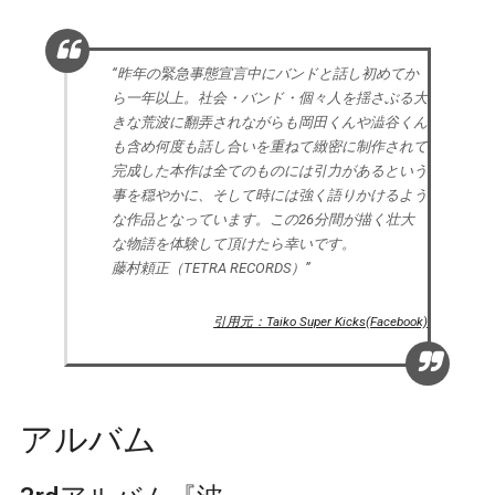
“昨年の緊急事態宣言中にバンドと話し初めてか
ら一年以上。社会・バンド・個々人を揺さぶる大
きな荒波に翻弄されながらも岡田くんや澁谷くん
も含め何度も話し合いを重ねて緻密に制作されて
完成した本作は全てのものには引力があるという
事を穏やかに、そして時には強く語りかけるよう
な作品となっています。この26分間が描く壮大
な物語を体験して頂けたら幸いです。
藤村頼正（TETRA RECORDS）”
引用元：Taiko Super Kicks(Facebook)
アルバム