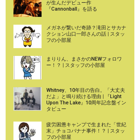
が生んだデビュー作
『Cannonball』を語る
メガネが繋いだ奇跡？滝田とサカナ
クション山口一郎さんの話 | スタッ
フの小部屋
まりりん、まさかのNEWフォロワ
ー！？ | スタッフの小部屋
Whitney、10年目の告白。「大丈夫
だよ」と鳴り続ける理由 | 『Light
Upon The Lake』10周年記念盤イン
タビュー
疲労困憊キャンプで生まれた「世紀
末」チョコバナナ事件！？ | スタッ
フの小部屋