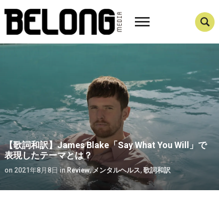
【歌詞和訳】James Blake「Say What You Will」で
表現したテーマとは？
on
2021年8月8日
in
Review
,
メンタルヘルス
,
歌詞和訳