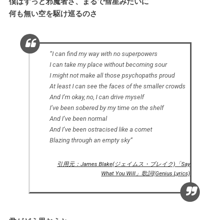
僕はずっと邪魔者さ、まるで彗星みたいに
何も無い空を駆け巡るのさ
“I can find my way with no superpowers
I can take my place without becoming sour
I might not make all those psychopaths proud
At least I can see the facеs of the smaller crowds
And I’m okay, no, I can drive mysеlf
I’ve been sobered by my time on the shelf
And I’ve been normal
And I’ve been ostracised like a comet
Blazing through an empty sky”
引用元：James Blake(ジェイムス・ブレイク)「Say
What You Will」歌詞(Genius Lyrics)