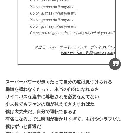
Go on, say what you will
You’re gonna do it anyway
Go on, just say what you will
You’re gonna do it anyway
Go on, just say what you will
Go on, you’re gonna do it anyway, say what you will”
引用元：James Blake(ジェイムス・ブレイク)「Say
What You Will」歌詞(Genius Lyrics)
スーパーパワーが無くたって自分の道は見つけられる
機嫌を損ねなくたって、本当の自分になれるさ
サイコパスな連中に尊敬される必要なんてない
少人数でもファンの顔が見えてさえすればね
僕は大丈夫だ、自分で運転できるよ
有名になるまでに時間が掛かりすぎて、もはやシラフだよ
僕はずっと普通だ