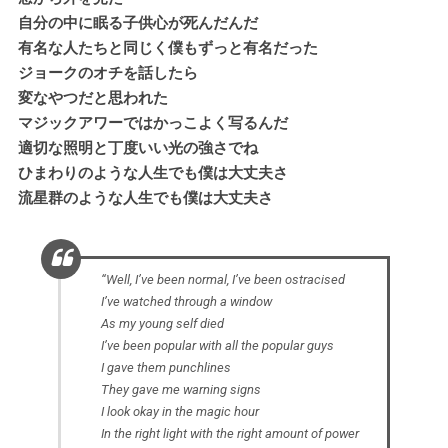
自分の中に眠る子供心が死んだんだ
有名な人たちと同じく僕もずっと有名だった
ジョークのオチを話したら
変なやつだと思われた
マジックアワーではかっこよく写るんだ
適切な照明と丁度いい光の強さでね
ひまわりのような人生でも僕は大丈夫さ
流星群のような人生でも僕は大丈夫さ
“Well, I’ve been normal, I’ve been ostracised
I’ve watched through a window
As my young self died
I’ve been popular with all the popular guys
I gave them punchlines
They gave me warning signs
I look okay in the magic hour
In the right light with the right amount of power