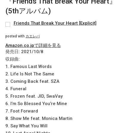
『Friends That Break Your Heart』
(5thアルバム)
Friends That Break Your Heart [Explicit]
posted with
カエレバ
Amazon.co.jpで詳細を見る
発売日: 2021/10/8
収録曲:
1. Famous Last Words
2. Life Is Not The Same
3. Coming Back feat. SZA
4. Funeral
5. Frozen feat. JID, SwaVay
6. I’m So Blessed You’re Mine
7. Foot Forward
8. Show Me feat. Monica Martin
9. Say What You Will