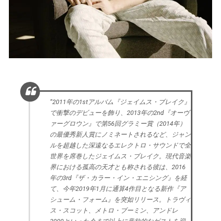
“2011年の1stアルバム『ジェイムス・ブレイク』
で衝撃のデビューを飾り、2013年の2nd『オーヴ
ァーグロウン』で第56回グラミー賞（2014年）
の最優秀新人賞にノミネートされるなど、ジャン
ルを超越した深遠なるエレクトロ・サウンドで全
世界を席巻したジェイムス・ブレイク。現代音楽
界における孤高の天才とも称される彼は、2016
年の3rd『ザ・カラー・イン・エニシング』を経
て、今年2019年1月に通算4作目となる新作『ア
シューム・フォーム』を突如リリース。トラヴィ
ス・スコット、メトロ・ブーミン、アンドレ