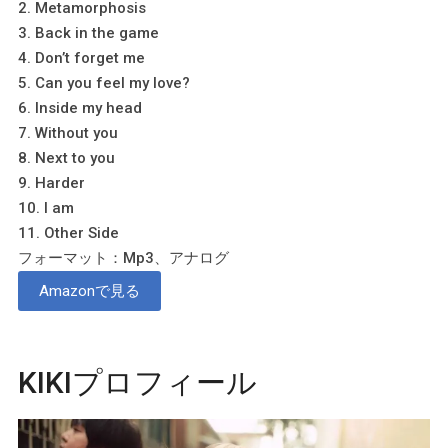
2. Metamorphosis
3. Back in the game
4. Don’t forget me
5. Can you feel my love?
6. Inside my head
7. Without you
8. Next to you
9. Harder
10. I am
11. Other Side
フォーマット：Mp3、アナログ
Amazonで見る
KIKIプロフィール