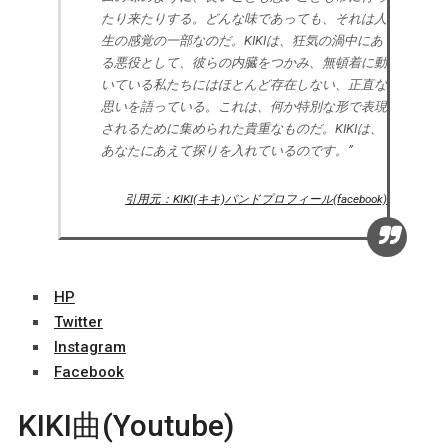
たり来たりする。どんな味であっても、それは人
生の感覚の一部なのだ。KIKIは、狂気の渦中にあ
る悪役として、彼らの内臓をつかみ、無頓着に動
いている私たちにはほとんど存在しない、正直な
思いを語っている。これは、何か特別な形で表現
されるために集められた貴重なものだ。KIKIは、
あなたにあえて探りを入れているのです。”
引用元：KIKI(キキ)バンドプロフィール(facebook)
HP
Twitter
Instagram
Facebook
KIKI曲(Youtube)