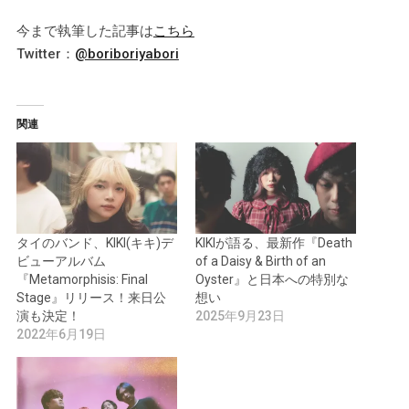
今まで執筆した記事は
こちら
Twitter：
@boriboriyabori
関連
タイのバンド、KIKI(キキ)デ
KIKIが語る、最新作『Death
ビューアルバム
of a Daisy & Birth of an
『Metamorphisis: Final
Oyster』と日本への特別な
Stage』リリース！来日公
想い
演も決定！
2025年9月23日
2022年6月19日