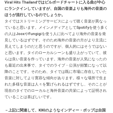
Viral Hits Thailandではビルボードチャートに入る曲が中心
にランクインしていますが、自国の音楽よりも海外の音楽の
ほうが流行しているのでしょうか。
タイではストリーミングサービスによって聴く音楽が異なっ
ていると思います。メインメディアとしてSpotifyを使う多く
の人はJooxやFungigiを使う人に比べてより海外の音楽を発
見しているはずです。そのため海外の音楽の方がより主流に
見えてしまうのだと思うのですが、個人的にはそうではない
と思います。タイのローカルシーンも盛り上がっていて、彼
らは良い音楽を作っています。海外の音楽が人気になったの
も最近の出来事で、タイでのライブ・公演が頻繁になって以
降のことです。そのため、タイでは既に市場に存在していた
音楽に対してより寛容な傾向があります。様々な場所で生ま
れた多様な音楽は人々を繋げられるはずですし、そのことが
現在のタイでのローカルと海外音楽の共栄によって証明され
ていることは喜ばしいです。
－上記に関連して、KIKIのようなインディー・ポップは自国