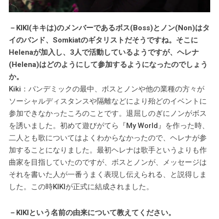
－KIKI(キキは)のメンバーであるボス(Boss)とノン(Non)はタ
イのバンド、Somkiatのギタリストだそうですね。そこに
Helenaが加入し、3人で活動しているようですが、ヘレナ
(Helena)はどのようにして参加するようになったのでしょう
か。
Kiki：パンデミックの最中、ボスとノンや他の業種の方々が
ソーシャルディスタンスや隔離などにより殆どのイベントに
参加できなかったころのことです。退屈しのぎにノンがボス
を誘いました。初めて遊びがてら『My World』を作った時、
二人とも歌についてはよくわからなかったので、ヘレナが参
加することになりました。最初ヘレナは歌手というよりも作
曲家を目指していたのですが、ボスとノンが、メッセージは
それを書いた人が一番うまく表現し伝えられる、と説得しま
した。この時KIKIが正式に結成されました。
－KIKIという名前の由来について教えてください。