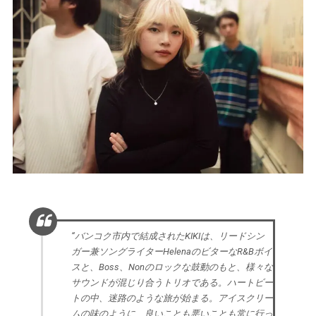
“バンコク市内で結成されたKIKIは、リードシン
ガー兼ソングライターHelenaのビターなR&Bボイ
スと、Boss、Nonのロックな鼓動のもと、様々な
サウンドが混じり合うトリオである。ハートビー
トの中、迷路のような旅が始まる。アイスクリー
ムの味のように、良いことも悪いことも常に行っ