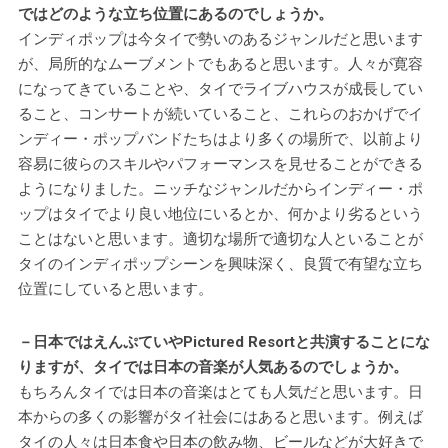
ではどのような立ち位置にあるのでしょうか。
インディポップは今タイで勢いのあるジャンルだと思います
が、局所的なムーブメントでもあると思います。人々が寛容
になってきていることや、タイでライブハウスが成長してい
ること、コンサートが続いていること、これらのおかげでイ
ンディー・ポップバンドたちはより多くの場所で、以前より
容易に彼らのスキルやパフォーマンスを見せることができる
ようになりました。ニッチなジャンルだからインディー・ポ
ップはタイでより良い地位にいるとか、何かより劣るという
ことはないと思います。適切な場所で適切な人といることが
タイのインディポップシーンを興味深く、良質で有望な立ち
位置にしていると思います。
－日本ではえんぷていやPictured Resortと共演することにな
りますが、タイでは日本の音楽が人気あるのでしょうか。
もちろんタイでは日本の音楽はとても人気だと思います。日
本からの多くの影響がタイ社会にはあると思います。例えば
タイの人々は日本食や日本の飲み物、ビールなどが大好きで