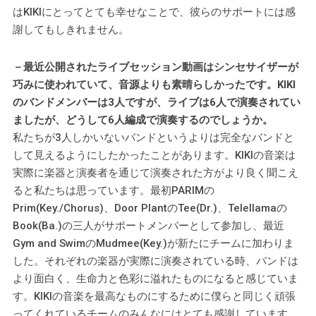
はKIKIにとってとても幸せなことで、彼らのサポートには感
謝してもしきれません。
－最近公開されたライブセッション動画はシンセサイザーが
巧みに使われていて、音源よりも素晴らしかったです。KIKI
のバンドメンバーは3人ですが、ライブは6人で演奏されてい
ましたが、どうして6人編成で演奏するのでしょうか。
私たちが3人しかいないバンドというよりは完全なバンドと
して見えるようにしたかったことがあります。KIKIの音楽は
実際に楽器と演奏者を通じて演奏された方がより良く聞こえ
ると私たちは思っています。最初PARIMの
Prim(Key./Chorus)、Door PlantのTee(Dr.)、Telellamaの
Book(Ba.)の三人がサポートメンバーとして参加し、最近
Gym and SwimのMudmee(Key.)が新たにチームに加わりま
した。それぞれの楽器が実際に演奏されている時、バンドは
より面白く、生命力と色彩に溢れたものになると感じていま
す。KIKIの音楽を最高なものにするために僕らと同じく頑張
ってくれているチームのみんなにはとても感謝しています。