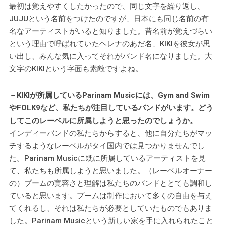
最初は覚えやすくしたかったので、同じ文字を繰り返し、
JUJUという名前をつけたのですが、日本にも同じ名前の有
名なアーティストがいると知りました。昔名前が覚えづらい
という理由で呼ばれていたヘレナのあだ名、KIKIを彼女が思
い出し、みんな気に入ってそれがバンド名になりました。大
文字のKIKIという字面も素敵ですよね。
－KIKIが所属しているParinam Musicには、Gym and Swim
やFOLK9など、私たちが注目しているバンドがいます。どう
してこのレーベルに所属しようと思ったのでしょうか。
インディーバンドの私たちからすると、他に自分たちがマッ
チするようなレーベルがタイ国内では見つかりませんでし
た。Parinam Musicに既に所属しているアーティストを見
て、私たちも所属しようと思いました。（レーベルオーナー
の）プームの寛容さと理解は私たちのバンドととても調和し
ていると思います。プームは制作において多くの自由を与え
てくれるし、それは私たちが必要としていたものでもありま
した。Parinam Musicという新しい家を手に入れられたこと