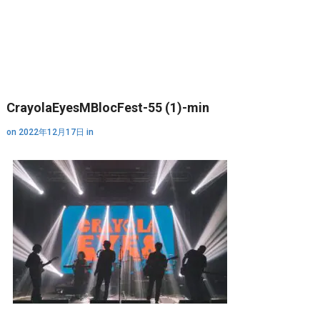
CrayolaEyesMBlocFest-55 (1)-min
on
2022年12月17日
in