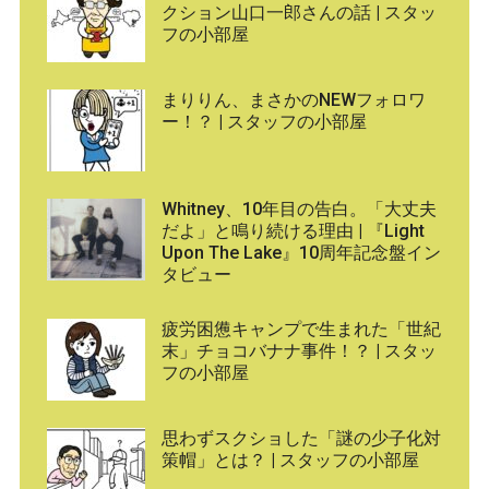
クション山口一郎さんの話 | スタッ
フの小部屋
まりりん、まさかのNEWフォロワ
ー！？ | スタッフの小部屋
Whitney、10年目の告白。「大丈夫
だよ」と鳴り続ける理由 | 『Light
Upon The Lake』10周年記念盤イン
タビュー
疲労困憊キャンプで生まれた「世紀
末」チョコバナナ事件！？ | スタッ
フの小部屋
思わずスクショした「謎の少子化対
策帽」とは？ | スタッフの小部屋