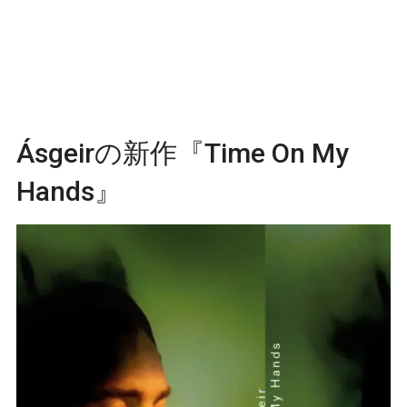
Ásgeirの新作『Time On My
Hands』