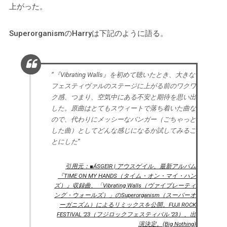
上がった。
SuperorganismのHarryは下記のように語る。
“『Vibrating Walls』を初めて聴いたとき、大きな
フェスティヴァルのステージに上がる前のワクワ
ク感、つまり、空気中にある不安と期待を思い出
した。原曲はとてもスウィートで落ち着いた曲な
ので、代わりにメッシーなバンガー（ごちゃっと
した曲）としてどんな感じになるか試してみるこ
とにした”
引用元：■ÁSGEIR | アウスゲイル、最新アルバム
『TIME ON MY HANDS（タイム・オン・マイ・ハン
ズ）』収録曲、「Vibrating Walls（ヴァイブレーティ
ング・ウォールズ）」のSuperorganism（スーパーオ
ーガニズム）によるリミックスを公開。FUJI ROCK
FESTIVAL ’23（フジロックフェスティバル ’23）、出
演決定。(Big Nothing)