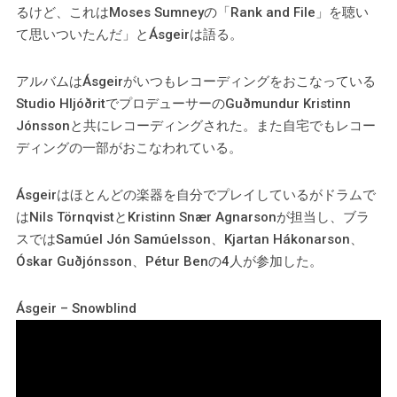
るけど、これはMoses Sumneyの「Rank and File」を聴い
て思いついたんだ」とÁsgeirは語る。
アルバムはÁsgeirがいつもレコーディングをおこなっている
Studio HljóðritでプロデューサーのGuðmundur Kristinn
Jónssonと共にレコーディングされた。また自宅でもレコー
ディングの一部がおこなわれている。
Ásgeirはほとんどの楽器を自分でプレイしているがドラムで
はNils TörnqvistとKristinn Snær Agnarsonが担当し、ブラ
スではSamúel Jón Samúelsson、Kjartan Hákonarson、
Óskar Guðjónsson、Pétur Benの4人が参加した。
Ásgeir – Snowblind