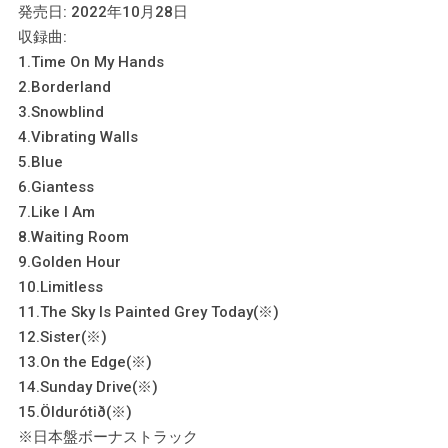
発売日: 2022年10月28日
収録曲:
1.Time On My Hands
2.Borderland
3.Snowblind
4.Vibrating Walls
5.Blue
6.Giantess
7.Like I Am
8.Waiting Room
9.Golden Hour
10.Limitless
11.The Sky Is Painted Grey Today(※)
12.Sister(※)
13.On the Edge(※)
14.Sunday Drive(※)
15.Öldurótið(※)
※日本盤ボーナストラック