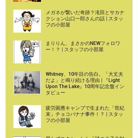
メガネが繋いだ奇跡？滝田とサカナ
クション山口一郎さんの話 | スタッ
フの小部屋
まりりん、まさかのNEWフォロワ
ー！？ | スタッフの小部屋
Whitney、10年目の告白。「大丈夫
だよ」と鳴り続ける理由 | 『Light
Upon The Lake』10周年記念盤イン
タビュー
疲労困憊キャンプで生まれた「世紀
末」チョコバナナ事件！？ | スタッ
フの小部屋