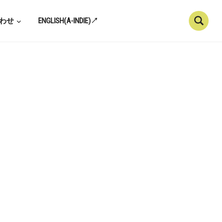
わせ
ENGLISH(A-INDIE)↗