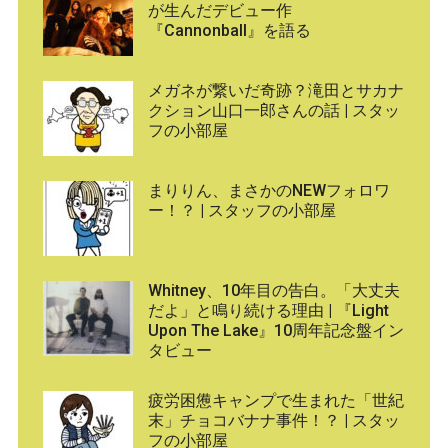
が生んだデビュー作
『Cannonball』を語る
メガネが繋いだ奇跡？滝田とサカナ
クション山口一郎さんの話 | スタッ
フの小部屋
まりりん、まさかのNEWフォロワ
ー！？ | スタッフの小部屋
Whitney、10年目の告白。「大丈夫
だよ」と鳴り続ける理由 | 『Light
Upon The Lake』10周年記念盤イン
タビュー
疲労困憊キャンプで生まれた「世紀
末」チョコバナナ事件！？ | スタッ
フの小部屋