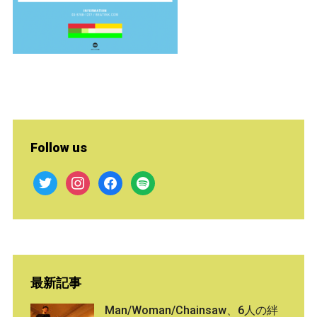
Follow us
twitter
instagram
facebook
spotify
最新記事
Man/Woman/Chainsaw、6人の絆