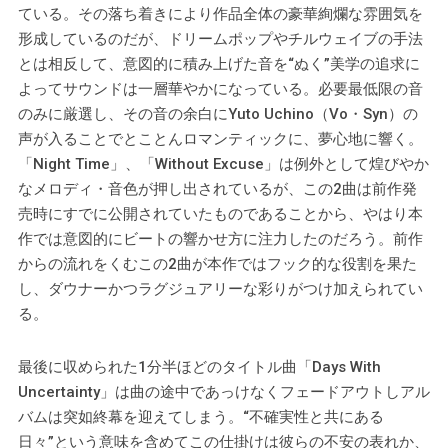
ている。その落ち着きにより作品全体の豪華絢爛な雰囲気を
形成しているのだが、ドリームポップやチルウェイブの手法
とは相反して、意図的に積み上げた音を“ぬく”美学の追求に
よってサウンドは一層華やかになっている。必要最低限の音
のみに厳選し、その音の余白にYuto Uchino（Vo・Syn）の
声が入ることでとことんロマンティックに、夢心地に響く。
「Night Time」、「Without Excuse」は例外として煌びやか
なメロディ・音色が押し出されているが、この2曲は前作発
売時にすでに公開されていたものであることから、やはり本
作では意図的にビートの響かせ方に注力したのだろう。前作
からの流れをくむこの2曲が本作ではフック的な役割を果た
し、ダウナーかつラグジュアリーな彩りがつけ加えられてい
る。
最後に収められた1分半ほどのタイトル曲「Days With
Uncertainty」は曲の途中であっけなくフェードアウトしアル
バムは突如終幕を迎えてしまう。“不確実性と共にある
日々”という意味を含めてこの仕掛けは彼らの不安の表れか、