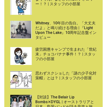
ー！？ | スタッフの小部屋
Whitney、10年目の告白。「大丈夫
だよ」と鳴り続ける理由 | 『Light
Upon The Lake』10周年記念盤イン
タビュー
疲労困憊キャンプで生まれた「世紀
末」チョコバナナ事件！？ | スタッ
フの小部屋
思わずスクショした「謎の少子化対
策帽」とは？ | スタッフの小部屋
【対談】The Belair Lip
Bombs✕DYGL | オーストラリアと
日本、島国バンドが語る音楽と旅