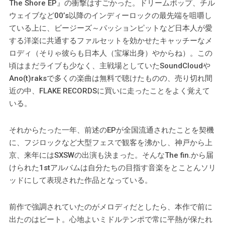
The Shore EP』の衝撃はすごかった。ドリームポップ、チル
ウェイブなど00’s以降のインディーロックの最先端を咀嚼し
ている上に、ビージーズ～パッションピットなど日本人が愛
する洋楽に共通するファルセットを効かせたキャッチーなメ
ロディ（そりゃ彼らも日本人（宝塚出身）やからね）。この
頃はまだライブも少なく、主戦場としていたSoundCloudや
Ano(t)raksで多くの楽曲は無料で聴けたものの、売り切れ間
近の中、FLAKE RECORDSに買いに走ったことをよく覚えて
いる。
それからたった一年、前述のEPが全国流通されたことを契機
に、フジロックなど大型フェスで観客を沸かし、神戸から上
京、来年にはSXSWの出演も決まった。そんなThe fin.から届
けられた1stアルバムは自分たちの目指す音楽をとことんソリ
ッドにして表現された作品となっている。
前作で強調されていたのがメロディだとしたら、本作で前に
出たのはビート。心地よいミドルテンポで常に平熱が保たれ