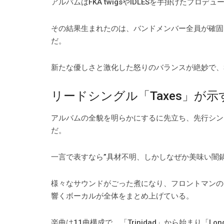
アルバムはFKA twigsやIDLESを手掛けたプ
その結果生まれたのは、バンドメンバー全員が確固
だ。
新たな優しさと激化した怒りのバランスが絶妙で、
リードシングル「Taxes」が示
アルバムの全貌を明らかにするに先立ち、先行シング
だ。
一言で表すなら”具材不明、しかしなぜか美味い闇鍋
様々なサウンドがごった煮になり、フロントマンのキ
響くボーカルが全体をまとめ上げている。
楽曲は11曲構成で、「Trinidad」から始まり「Long Is