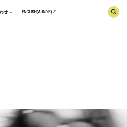
わせ
ENGLISH(A-INDIE)↗