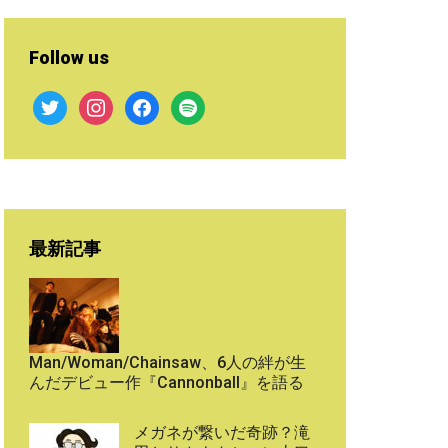
Follow us
twitter
instagram
facebook
spotify
最新記事
Man/Woman/Chainsaw、6人の絆が生
んだデビュー作『Cannonball』を語る
メガネが繋いだ奇跡？滝