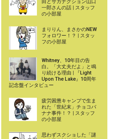
田とサカナクション山口
一郎さんの話 | スタッフ
の小部屋
まりりん、まさかのNEW
フォロワー！？ | スタッ
フの小部屋
Whitney、10年目の告
白。「大丈夫だよ」と鳴
り続ける理由 | 『Light
Upon The Lake』10周年
記念盤インタビュー
疲労困憊キャンプで生ま
れた「世紀末」チョコバ
ナナ事件！？ | スタッフ
の小部屋
思わずスクショした「謎