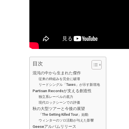
目次
混沌の中から生まれた傑作
従来の枠組みを完全に破壊
リードシングル「Taxes」が示す新境地
Partisan Recordsが支える創造性
独立系レーベルの底力
現代ロックシーンでの評価
秋の大型ツアーと今後の展望
「The Getting Killed Tour」始動
ウィンターのソロ活動が与えた影響
Geeseアルバムリリース