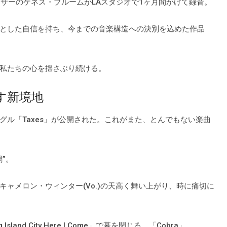
ロデューサーのケネス・ブルームがLAスタジオで1ヶ月間かけて録音。
とした自信を持ち、今までの音楽構造への決別を込めた作品
私たちの心を揺さぶり続ける。
す新境地
ル「Taxes」が公開された。これがまた、とんでもない楽曲
”。
ャメロン・ウィンター(Vo.)の天高く舞い上がり、時に痛切に
land City Here I Come」で幕を閉じる。「Cobra」