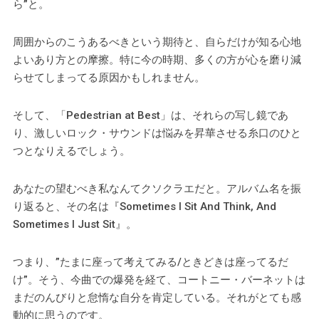
ら”と。
周囲からのこうあるべきという期待と、自らだけが知る心地
よいあり方との摩擦。特に今の時期、多くの方が心を磨り減
らせてしまってる原因かもしれません。
そして、「Pedestrian at Best」は、それらの写し鏡であ
り、激しいロック・サウンドは悩みを昇華させる糸口のひと
つとなりえるでしょう。
あなたの望むべき私なんてクソクラエだと。アルバム名を振
り返ると、その名は『Sometimes I Sit And Think, And
Sometimes I Just Sit』。
つまり、”たまに座って考えてみる/ときどきは座ってるだ
け”。そう、今曲での爆発を経て、コートニー・バーネットは
まだのんびりと怠惰な自分を肯定している。それがとても感
動的に思うのです。