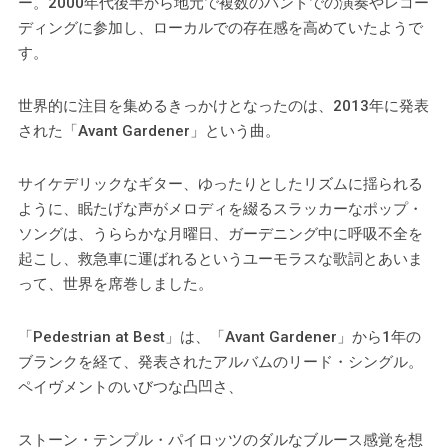
ー。2000年代後半から地元で複数のバンドでの演奏やレコー
ディングに参加し、ローカルでの存在感を高めていたようで
す。
世界的に注目を集めるきっかけとなったのは、2013年に発表
された「Avant Gardener」という曲。
サイケデリックなギター、ゆったりとしたリズムに揺られる
ように、眠たげな声がメロディを綴るスラッカーなポップ・
ソングは、うららかな月曜日、ガーデニング中に呼吸不全を
起こし、救急車に運ばれるというユーモラスな歌詞とあいま
って、世界を席巻しました。
「Pedestrian at Best」は、「Avant Gardener」から1年の
ブランクを経て、発表されたアルバムのリード・シングル。
ペイヴメントのいびつな凸凹さ、
ストーン・テンプル・パイロッツのダルなブルース感覚を想