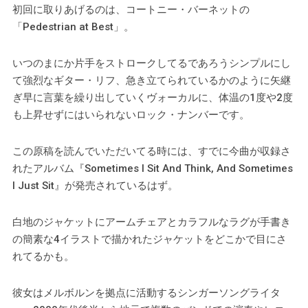
初回に取りあげるのは、コートニー・バーネットの
「Pedestrian at Best」。
いつのまにか片手をストロークしてるであろうシンプルにし
て強烈なギター・リフ、急き立てられているかのように矢継
ぎ早に言葉を繰り出していくヴォーカルに、体温の1度や2度
も上昇せずにはいられないロック・ナンバーです。
この原稿を読んでいただいてる時には、すでに今曲が収録さ
れたアルバム『Sometimes I Sit And Think, And Sometimes
I Just Sit』が発売されているはず。
白地のジャケットにアームチェアとカラフルなラグが手書き
の簡素な4イラストで描かれたジャケットをどこかで目にさ
れてるかも。
彼女はメルボルンを拠点に活動するシンガーソングライタ