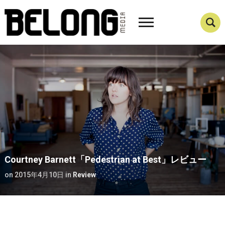
Courtney Barnett「Pedestrian at Best」レビュー
on
2015年4月10日
in
Review