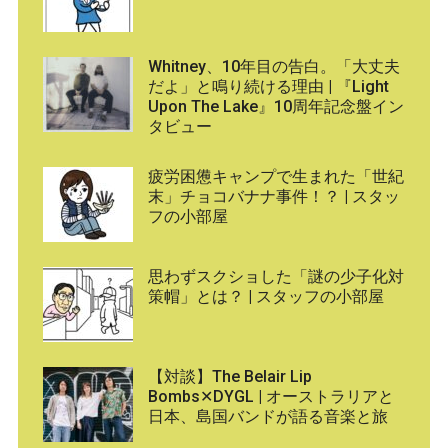
Whitney、10年目の告白。「大丈夫
だよ」と鳴り続ける理由 | 『Light
Upon The Lake』10周年記念盤イン
タビュー
疲労困憊キャンプで生まれた「世紀
末」チョコバナナ事件！？ | スタッ
フの小部屋
思わずスクショした「謎の少子化対
策帽」とは？ | スタッフの小部屋
【対談】The Belair Lip
Bombs✕DYGL | オーストラリアと
日本、島国バンドが語る音楽と旅