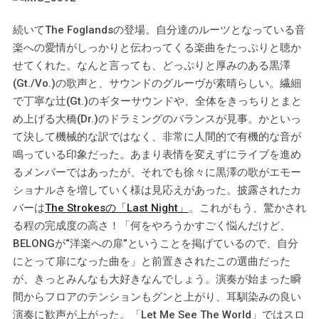
続いてThe Foglandsの登場。自分達のルーツとなっている音
楽への愛情がしっかりと伝わってくる楽曲をたっぷりと聴か
せてくれた。なんと言っても、どっぷりと厚みのある黒澤
(Gt./Vo.)の歌声と、サウンドのグルーヴが素晴らしい。繊細
で丁寧な辻(Gt.)のギターサウンドや、全体をきっちりとまと
め上げる大橋(Dr.)のドラミングのバランスが見事。かといっ
て決して機械的な訳ではなく、非常に人間的で有機的な音が
鳴っている印象だった。あまり表情を変えずにライブを進め
るメンバーではあったが、それでも徐々に黒澤の歌がエモー
ショナルさを増していく様は見応えがあった。披露されたカ
バーは
The Strokesの「Last Night」
。これがもう、驚かされ
る程の完成度の高さ！「何をやろうかすごく悩んだけど、
BELONGが“洋楽への扉”ということを掲げているので、自分
にとって扉になった曲を」と前置きされたこの選曲だった
が、きっとみんなも大好きなんでしょう。演奏が始まった瞬
間からフロアのテンションもグンと上がり、耳馴染みの良い
演奏に歓声が上がった。「Let Me See The World」ではスロ