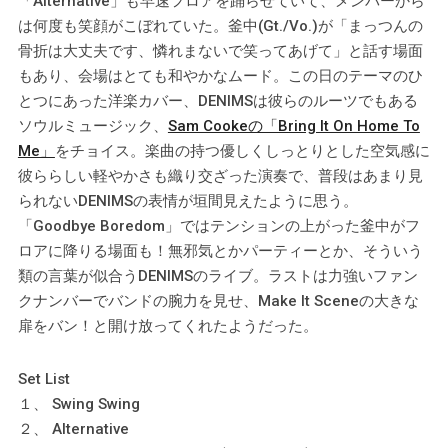
「Alternative」も早速フロアを踊らせていて、メンバーから
は何度も笑顔がこぼれていた。釜中(Gt./Vo.)が「まっつんの
骨折は大丈夫です、憐れまないで笑ってあげて」と話す場面
もあり、会場はとても和やかなムード。この日のテーマのひ
とつにあった洋楽カバー、DENIMSは彼らのルーツでもある
ソウルミュージック、
Sam Cookeの「Bring It On Home To
Me」
をチョイス。楽曲の持つ優しくしっとりとした空気感に
彼ららしい軽やかさも織り交ざった演奏で、普段はあまり見
られないDENIMSの表情が垣間見えたように思う。
「Goodbye Boredom」ではテンションの上がった釜中がフ
ロアに降りる場面も！無邪気とかパーティーとか、そういう
類の言葉が似合うDENIMSのライブ。ラストは力強いファン
クナンバーでバンドの腕力を見せ、Make It Sceneの大きな
扉をバン！と開け放ってくれたようだった。
Set List
１、 Swing Swing
２、 Alternative