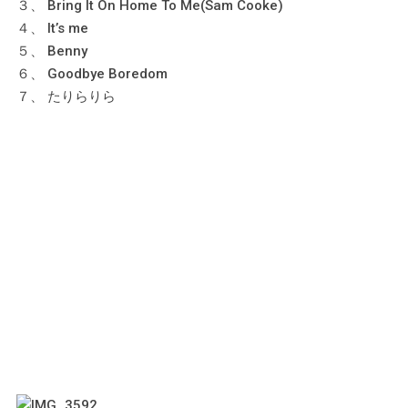
３、 Bring It On Home To Me(Sam Cooke)
４、 It’s me
５、 Benny
６、 Goodbye Boredom
７、 たりらりら