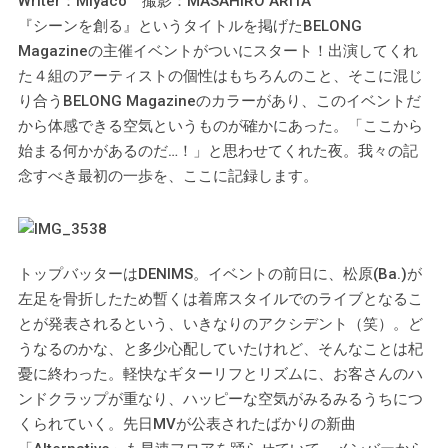
Writer：Miyaco 撮影：MASAHIRO ARITA
『シーンを創る』というタイトルを掲げたBELONG
Magazineの主催イベントがついにスタート！出演してくれ
た４組のアーティストの個性はもちろんのこと、そこに混じ
り合うBELONG Magazineのカラーがあり、このイベントだ
から体感できる空気というものが確かにあった。「ここから
始まる何かがあるのだ…！」と思わせてくれた夜。我々の記
念すべき最初の一歩を、ここに記録します。
トップバッターはDENIMS。イベントの前日に、松原(Ba.)が
左足を骨折したため暫くは着席スタイルでのライブとなるこ
とが発表されるという、いきなりのアクシデント（笑）。ど
うなるのかな、と多少心配していたけれど、そんなことは杞
憂に終わった。軽快なギターリフとリズムに、お客さんのハ
ンドクラップが重なり、ハッピーな空気がみるみるうちにつ
くられていく。先日MVが公表されたばかりの新曲