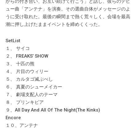
からの付き合い、お互い続けて行こう」と話し、彼らのデビ
ュー曲「アンテナ」を演奏。その選曲自体がメッセージのよ
うに受け取れた。最後の瞬間まで熱く荒々しく、会場を最高
潮に押し上げたままイベントを締めくくった。
SetList
１、 サイコ
２、 FREAKS’ SHOW
３、 十匹の熊
４、 片目のウィリー
５、 カルタゴ滅ぶべし
６、 真夏のシューメイカー
７、 劇場支配人のテーマ
８、 プリンキピア
９、All Day And All Of The Night(The Kinks)
Encore
１０、アンテナ