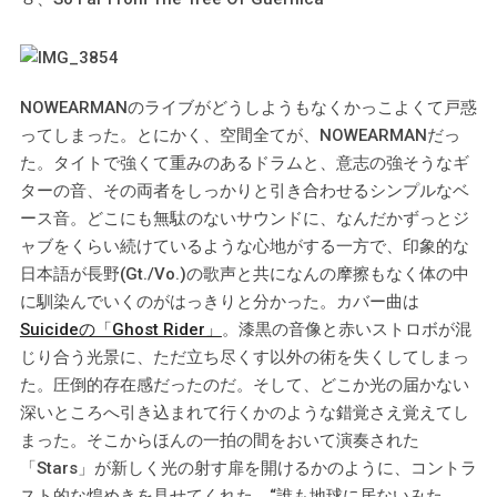
NOWEARMANのライブがどうしようもなくかっこよくて戸惑
ってしまった。とにかく、空間全てが、NOWEARMANだっ
た。タイトで強くて重みのあるドラムと、意志の強そうなギ
ターの音、その両者をしっかりと引き合わせるシンプルなベ
ース音。どこにも無駄のないサウンドに、なんだかずっとジ
ャブをくらい続けているような心地がする一方で、印象的な
日本語が長野(Gt./Vo.)の歌声と共になんの摩擦もなく体の中
に馴染んでいくのがはっきりと分かった。カバー曲は
Suicideの「Ghost Rider」
。漆黒の音像と赤いストロボが混
じり合う光景に、ただ立ち尽くす以外の術を失くしてしまっ
た。圧倒的存在感だったのだ。そして、どこか光の届かない
深いところへ引き込まれて行くかのような錯覚さえ覚えてし
まった。そこからほんの一拍の間をおいて演奏された
「Stars」が新しく光の射す扉を開けるかのように、コントラ
スト的な煌めきを見せてくれた。“誰も地球に居ないみた