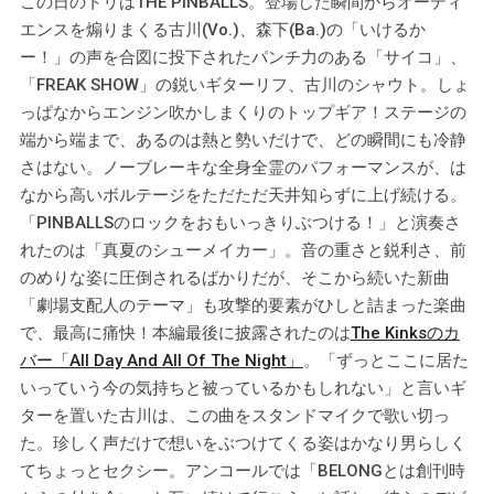
この日のトリはTHE PINBALLS。登場した瞬間からオーディ
エンスを煽りまくる古川(Vo.)、森下(Ba.)の「いけるか
ー！」の声を合図に投下されたパンチ力のある「サイコ」、
「FREAK SHOW」の鋭いギターリフ、古川のシャウト。しょ
っぱなからエンジン吹かしまくりのトップギア！ステージの
端から端まで、あるのは熱と勢いだけで、どの瞬間にも冷静
さはない。ノーブレーキな全身全霊のパフォーマンスが、は
なから高いボルテージをただただ天井知らずに上げ続ける。
「PINBALLSのロックをおもいっきりぶつける！」と演奏さ
れたのは「真夏のシューメイカー」。音の重さと鋭利さ、前
のめりな姿に圧倒されるばかりだが、そこから続いた新曲
「劇場支配人のテーマ」も攻撃的要素がひしと詰まった楽曲
で、最高に痛快！本編最後に披露されたのは
The Kinksのカ
バー「All Day And All Of The Night」
。「ずっとここに居た
いっていう今の気持ちと被っているかもしれない」と言いギ
ターを置いた古川は、この曲をスタンドマイクで歌い切っ
た。珍しく声だけで想いをぶつけてくる姿はかなり男らしく
てちょっとセクシー。アンコールでは「BELONGとは創刊時