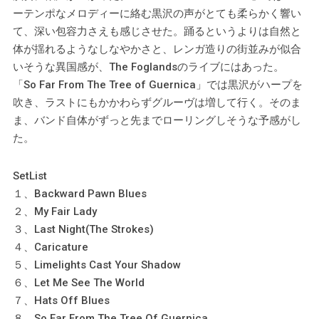
ーテンポなメロディーに絡む黒沢の声がとても柔らかく響い
て、深い包容力さえも感じさせた。踊るというよりは自然と
体が揺れるようなしなやかさと、レンガ造りの街並みが似合
いそうな異国感が、The Foglandsのライブにはあった。
「So Far From The Tree of Guernica」では黒沢がハープを
吹き、ラストにもかかわらずグルーヴは増して行く。そのま
ま、バンド自体がずっと先までローリングしそうな予感がし
た。
SetList
１、Backward Pawn Blues
２、My Fair Lady
３、Last Night(The Strokes)
４、Caricature
５、Limelights Cast Your Shadow
６、Let Me See The World
７、Hats Off Blues
８、So Far From The Tree Of Guernica