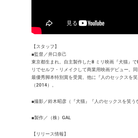
【スタッフ】
■監督／井口奈己
東京都生まれ。自主製作した8 ミリ映画『犬猫』でPFF
リでセルフ・リメイクして商業用映画デビュー。同
最優秀脚本特別賞を受賞。他に『人のセックスを笑
（2014）。
■撮影／鈴木昭彦（『犬猫』『人のセックスを笑う
■製作／（株）GAL
【リリース情報】