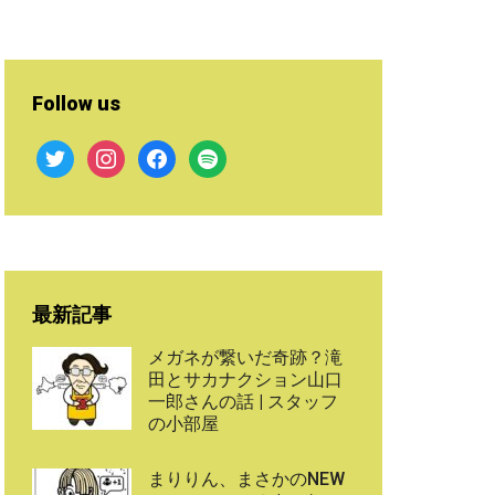
Follow us
twitter
instagram
facebook
spotify
最新記事
メガネが繋いだ奇跡？滝
田とサカナクション山口
一郎さんの話 | スタッフ
の小部屋
まりりん、まさかのNEW