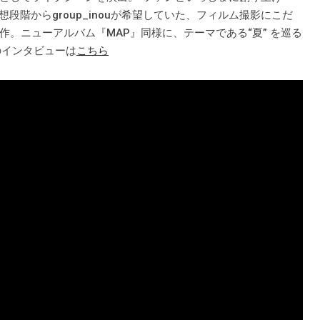
段階からgroup_inouが希望していた、フィルム撮影にこだ
。ニューアルバム『MAP』同様に、テーマである“夏” を巡る
のインタビューは
こちら