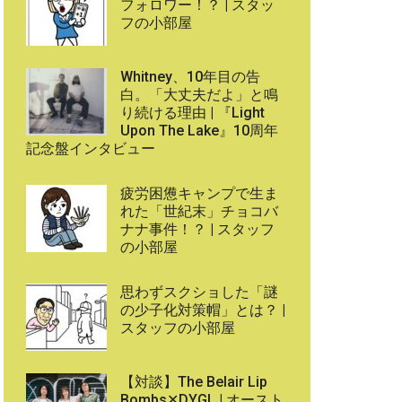
フォロワー！？ | スタッ
フの小部屋
Whitney、10年目の告
白。「大丈夫だよ」と鳴
り続ける理由 | 『Light
Upon The Lake』10周年
記念盤インタビュー
疲労困憊キャンプで生ま
れた「世紀末」チョコバ
ナナ事件！？ | スタッフ
の小部屋
思わずスクショした「謎
の少子化対策帽」とは？ |
スタッフの小部屋
【対談】The Belair Lip
Bombs✕DYGL | オースト