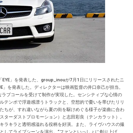
MV「EYE」を発表した、group_inouが7月1日にリリースされたニ
LUE」を発表した。ディレクターは映画監督の井口奈己が担当。
熱烈なラブコールを受けて制作が実現した。センシティブな心情の
ルテンポで浮遊感漂うトラックと、空想的で憂いを帯びたリリ
たちが、すれ違いながら夏の街を駆けめぐる様子が楽曲に合わ
スターダストプロモーション）と志田彩良（テンカラット）。
キラキラと透明感溢れる役柄を好演。また、ライヴハウスの撮
としてライブシーンを演出。“ファンといっしょに創り上げ