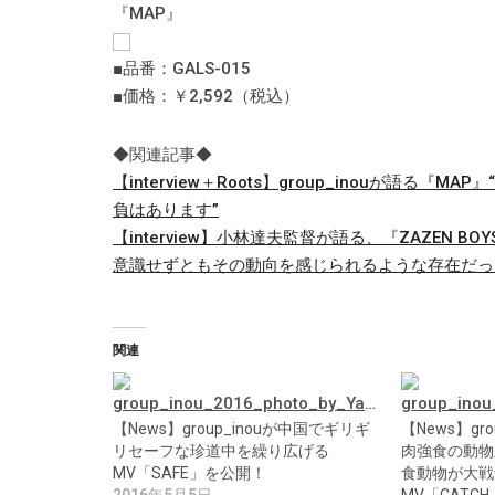
『MAP』
■品番：GALS-015
■価格：￥2,592（税込）
◆関連記事◆
【interview＋Roots】group_inouが
負はあります”
【interview】小林達夫監督が語る、『ZAZEN B
意識せずともその動向を感じられるような存在だっ
関連
【News】group_inouが中国でギリギ
【News】gr
リセーフな珍道中を繰り広げる
肉強食の動物
MV「SAFE」を公開！
食動物が大戦