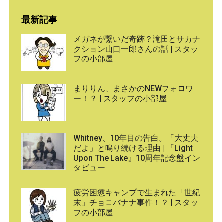
最新記事
メガネが繋いだ奇跡？滝田とサカナ
クション山口一郎さんの話 | スタッ
フの小部屋
まりりん、まさかのNEWフォロワ
ー！？ | スタッフの小部屋
Whitney、10年目の告白。「大丈夫
だよ」と鳴り続ける理由 | 『Light
Upon The Lake』10周年記念盤イン
タビュー
疲労困憊キャンプで生まれた「世紀
末」チョコバナナ事件！？ | スタッ
フの小部屋