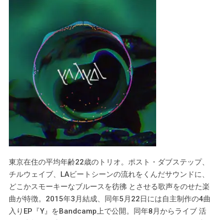
東京在住の平均年齢22歳のトリオ。ポスト・ダブステップ、
チルウェイブ、LAビートシーンの流れをくんだサウンドに、
どこかスモーキーなブルースを彷彿 とさせる歌声をのせた楽
曲が特徴。2015年3月結成、同年5月22日には自主制作の4曲
入りEP『Y』をBandcamp上で公開。同年8月からライブ 活