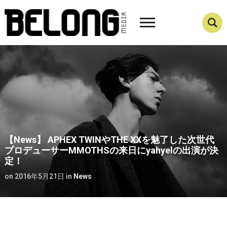
【News】 APHEX TWINやTHE XXを魅了した次世代
プロデューサーMMOTHSの来日にyahyelの出演が決
定！
on
2016年5月21日
in
News