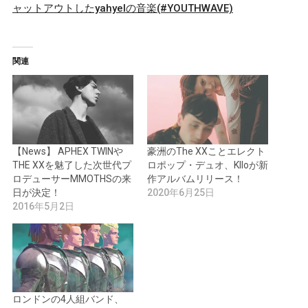
ャットアウトしたyahyelの音楽(#YOUTHWAVE)
関連
【News】 APHEX TWINや
豪洲のThe XXことエレクト
THE XXを魅了した次世代プ
ロポップ・デュオ、Klloが新
ロデューサーMMOTHSの来
作アルバムリリース！
日が決定！
2020年6月25日
2016年5月2日
ロンドンの4人組バンド、