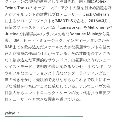
ク・シーンの期待の新星として注目され、瞬く間にAphex
TwinやThe xxのオープニング・アクトの座を射止め話題を呼
んだアイルランドの次世代プロデューサー、Jack Colleran
によるソロ・プロジェクトがMMOTHSである。2016年3月、
待望のファースト・アルバム『Luneworks』をMetronomyや
Justiceでお馴染みのフランスの名門Because Musicから発
表。IDM、ビート・ミュージック、インディー／ダンスから
R&Bまでを飲み込んだスケールの大きな美麗サウンドを詰め
込んだ渾身の作品に仕上がっている。その才能を余すところ
なく刻み込んだ革新的なサウンドは、白昼夢のようなシュー
ゲイズ・モード、透明度の高い沁みるシンセ・サ ウンド、ソ
ウルフルなエモーションと非凡なソング・ライティングに一
層の磨きをかけ、先鋭的でありながらもこれまで以上にポッ
プな感触を打ち出すことに成功している。チルウェイヴの注
目新人からエレクトロニック・シーンの次世代を担う重要プ
ロデューサーへと大きな躍進を遂げている。
yahyel：