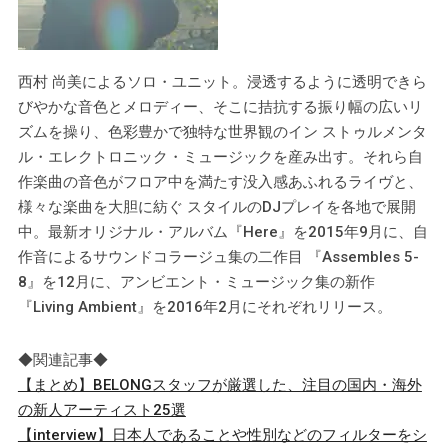
西村 尚美によるソロ・ユニット。浸透するように透明できら
びやかな音色とメロディー、そこに拮抗する振り幅の広いリ
ズムを操り、色彩豊かで独特な世界観のイン ストゥルメンタ
ル・エレクトロニック・ミュージックを産み出す。それら自
作楽曲の音色がフロア中を満たす没入感あふれるライヴと、
様々な楽曲を大胆に紡ぐ スタイルのDJプレイを各地で展開
中。最新オリジナル・アルバム『Here』を2015年9月に、自
作音によるサウンドコラージュ集の二作目 『Assembles 5-
8』を12月に、アンビエント・ミュージック集の新作
『Living Ambient』を2016年2月にそれぞれリリース。
◆関連記事◆
【まとめ】BELONGスタッフが厳選した、注目の国内・海外
の新人アーティスト25選
【interview】日本人であることや性別などのフィルターをシ