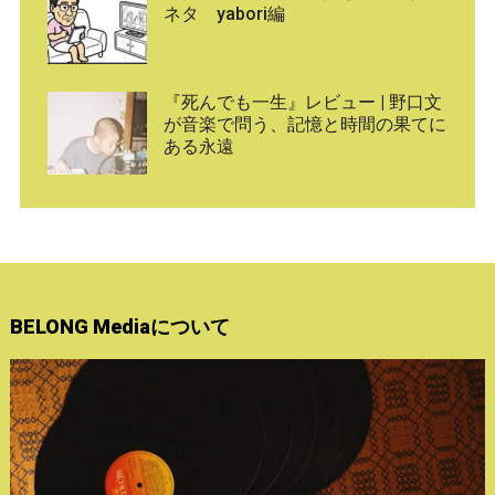
ネタ yabori編
『死んでも一生』レビュー | 野口文
が音楽で問う、記憶と時間の果てに
ある永遠
BELONG Mediaについて