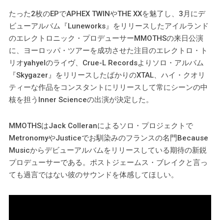
たった2枚のEPでAPHEX TWINやTHE XXを魅了し、3月にデ
ビューアルバム『Luneworks』をリリースしたアイルランド
のエレクトロニック・プロデューサーMMOTHSの来日公演
に、ヨーロッパ・ツアーを成功させた注目のエレクトロ・ト
リオyahyelのライヴ、Crue-L Recordsよりソロ・アルバム
『Skygazer』をリリースしたばかりのXTAL、ハイ・クオリ
ティーな作品をコンスタントにリリースして常にシーンの中
核を担うInner Scienceの出演が決定した。
MMOTHSはJack Colleranによるソロ・プロジェクトで
MetronomyやJusticeでお馴染みのフランスの名門Because
Musicからデビューアルバムをリリースしている期待の新鋭
プロデューサーである。ポストジェームス・ブレイクと言っ
ても過言ではない彼のサウンドを体感してほしい。