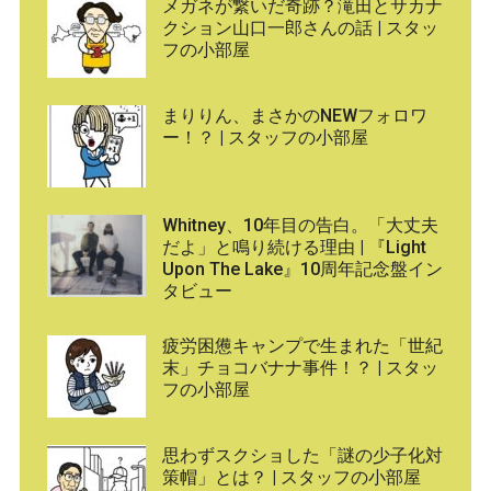
メガネが繋いだ奇跡？滝田とサカナ
クション山口一郎さんの話 | スタッ
フの小部屋
まりりん、まさかのNEWフォロワ
ー！？ | スタッフの小部屋
Whitney、10年目の告白。「大丈夫
だよ」と鳴り続ける理由 | 『Light
Upon The Lake』10周年記念盤イン
タビュー
疲労困憊キャンプで生まれた「世紀
末」チョコバナナ事件！？ | スタッ
フの小部屋
思わずスクショした「謎の少子化対
策帽」とは？ | スタッフの小部屋