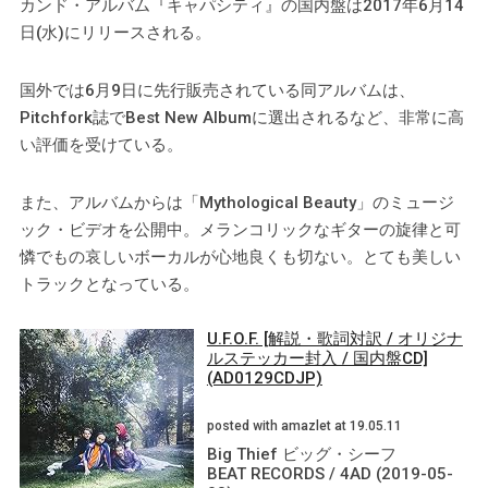
カンド・アルバム『キャパシティ』の国内盤は2017年6月14
日(水)にリリースされる。
国外では6月9日に先行販売されている同アルバムは、
Pitchfork誌でBest New Albumに選出されるなど、非常に高
い評価を受けている。
また、アルバムからは「Mythological Beauty」のミュージ
ック・ビデオを公開中。メランコリックなギターの旋律と可
憐でもの哀しいボーカルが心地良くも切ない。とても美しい
トラックとなっている。
U.F.O.F. [解説・歌詞対訳 / オリジナ
ルステッカー封入 / 国内盤CD]
(AD0129CDJP)
posted with amazlet at 19.05.11
Big Thief ビッグ・シーフ
BEAT RECORDS / 4AD (2019-05-