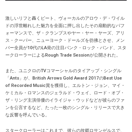
激しいリフと轟くビート、ヴォーカルのアロウ・デ・ワイル
ドの浮世離れした魅力を全面に押し出したその扇動的なパフ
ォーマンスで、ザ・クランプスやヤー・ヤー・ヤーズ、アリ
ス・クーパー、ニューヨーク・ドールズを彷彿とさせ、メン
バー全員が10代のLA発の注目パンク・ロック・バンド、スタ
ークローラーによるRough Trade Sessionが公開された。
また、ユニクロのTVコマーシャルのタイアップ・シングル
「Ants」が、British Arrows Gold Award 2017のBest Use
of Recorded Music賞を獲得し、エルトン・ジョン、マイ・
ケミカル・ロマンスのジェラルド・ウェイ、ロード・オブ・
ザ・リング主演俳優のイライジャ・ウッドなどが彼らのファ
ンを公言するなど、たった一枚のシングル・リリースで大き
な反響を呼んでいる。
スタークローラーはこれまで、彼らの故郷ロサンゼルスで、