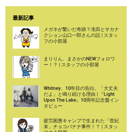
最新記事
メガネが繋いだ奇跡？滝田とサカナ
クション山口一郎さんの話 | スタッ
フの小部屋
まりりん、まさかのNEWフォロワ
ー！？ | スタッフの小部屋
Whitney、10年目の告白。「大丈夫
だよ」と鳴り続ける理由 | 『Light
Upon The Lake』10周年記念盤イン
タビュー
疲労困憊キャンプで生まれた「世紀
末」チョコバナナ事件！？ | スタッ