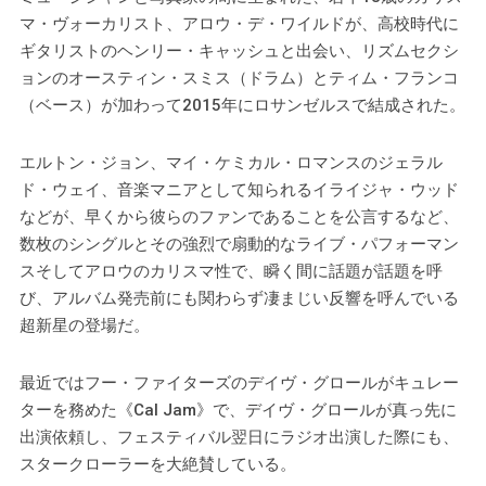
マ・ヴォーカリスト、アロウ・デ・ワイルドが、高校時代に
ギタリストのヘンリー・キャッシュと出会い、リズムセクシ
ョンのオースティン・スミス（ドラム）とティム・フランコ
（ベース）が加わって2015年にロサンゼルスで結成された。
エルトン・ジョン、マイ・ケミカル・ロマンスのジェラル
ド・ウェイ、音楽マニアとして知られるイライジャ・ウッド
などが、早くから彼らのファンであることを公言するなど、
数枚のシングルとその強烈で扇動的なライブ・パフォーマン
スそしてアロウのカリスマ性で、瞬く間に話題が話題を呼
び、アルバム発売前にも関わらず凄まじい反響を呼んでいる
超新星の登場だ。
最近ではフー・ファイターズのデイヴ・グロールがキュレー
ターを務めた《Cal Jam》で、デイヴ・グロールが真っ先に
出演依頼し、フェスティバル翌日にラジオ出演した際にも、
スタークローラーを大絶賛している。