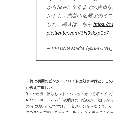
から現在に至るまでの貴重な
ントも！先着50名限定のミ
した。購入はこちら
https://
pic.twitter.com/3N0skxpGe7
— BELONG Media (@BELONG_
－俺は初期のピンク・フロイドは好きやけど、この
か教えて欲しい。
Ric：最初、僕らもシド・バレットがいる頃のピ
Alec：1stアルバム(『夜明けの口笛吹き』)ば
の時に聴いたんですけど、良さが分からなくて。そ
てみろ”って書いてあって、騙されたと思ってもう