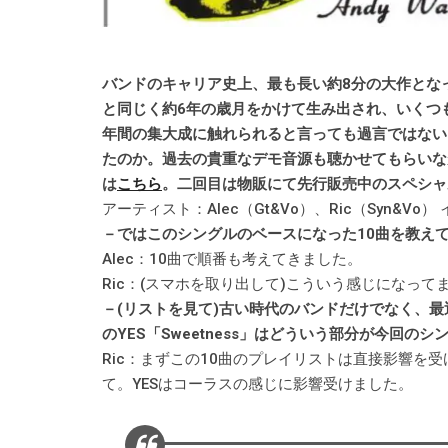
バンドのキャリア史上、最も長い約8分の大作となっ
と同じく約6年の歳月をかけて生み出され、いくつ
年間の集大成に触れられると言っても過言ではない
たのか。過去の貴重なデモ音源も聴かせてもらいな
は
こちら
。二回目は物販にて先行販売中のスペシャル
アーティスト：Alec（Gt&Vo）、Ric（Syn&Vo）
－ではこのシングルのベースになった10曲を教え
Alec：10曲で順番も考えてきました。
Ric：(スマホを取り出して)こういう感じになって
－(リストを見て)古い時代のバンドだけでなく、最
のYES「Sweetness」はどういう部分が今回の
Ric：まずこの10曲のプレイリストは直接影響を
て。YESはコーラスの感じに影響受けました。