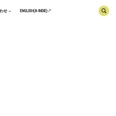
わせ
ENGLISH(A-INDIE)↗