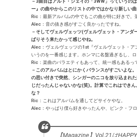
－3曲目はアルト・ジェイの「3WW」っていうの
ー』の曲やからこのリストの中ではかなり新しい曲
Ric：最新アルバムの中でもこの曲が特に好きで
Alec：音の抜き感がすごく良かったですね。
－そしてヴェルヴェッツ(ヴェルヴェット・アンダ
ぱりそう来たかって感じやね。
Alec：ヴェルヴェッツの1st『ヴェルヴェット
いうのを一番感じます。ホンマに名盤過ぎるし、ロ
Ric：楽曲のバラエティもあって、統一感もあるっ
－このアルバムはとにかくバランスがすごいよな。
の思い付きで突然、シンガーのニコを放り込まれた
じだったんじゃないかな(笑)。計算でこれはでき
な？
Ric：これはアルバムを通してどサイケやな。
Alec：やっぱり僕ら好きやったんや、ピンク・フ
【Magazine】Vol.21