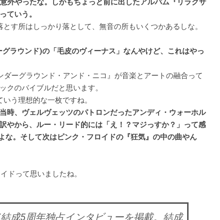
は意外やったな。しかもちょっと前に出したアルバム『リラクサ
っていう。
。落とす所はしっかり落として、無音の所もいくつかあるしな。
ーグラウンド)の「毛皮のヴィーナス」なんやけど、これはやっ
・アンダーグラウンド・アンド・ニコ』が音楽とアートの融合って
ックのバイブルだと思います。
ていう理想的な一枚ですね。
当時、ヴェルヴェッツのパトロンだったアンディ・ウォーホル
訳やから、ルー・リード的には「え！？マジっすか？」って感
んよな。そして次はピンク・フロイドの『狂気』の中の曲やん
ロイドって思いましたね。
はHAPPY結成5周年独占インタビューを掲載。結成