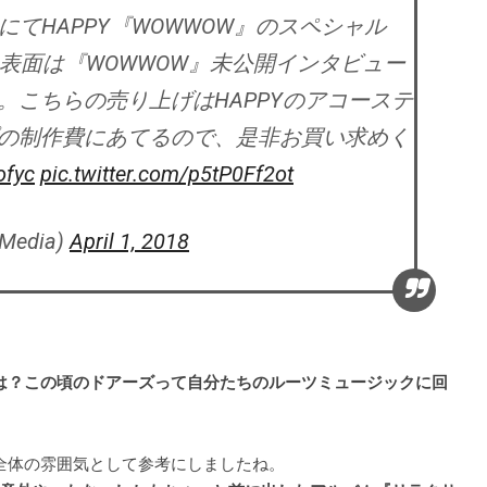
oreにてHAPPY『WOWWOW』のスペシャル
！表面は『WOWWOW』未公開インタビュー
。こちらの売り上げはHAPPYのアコーステ
の制作費にあてるので、是非お買い求めく
ofyc
pic.twitter.com/p5tP0Ff2ot
Media)
April 1, 2018
torm」は？この頃のドアーズって自分たちのルーツミュージックに回
？
。全体の雰囲気として参考にしましたね。