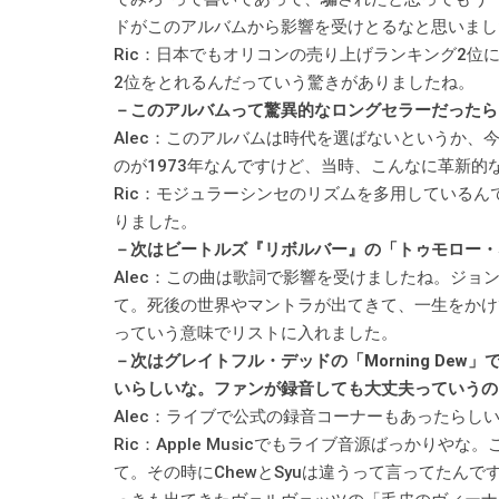
ドがこのアルバムから影響を受けとるなと思いまし
Ric：日本でもオリコンの売り上げランキング2
2位をとれるんだっていう驚きがありましたね。
－このアルバムって驚異的なロングセラーだったら
Alec：このアルバムは時代を選ばないというか
のが1973年なんですけど、当時、こんなに革新的
Ric：モジュラーシンセのリズムを多用している
りました。
－次はビートルズ『リボルバー』の「トゥモロー・
Alec：この曲は歌詞で影響を受けましたね。ジ
て。死後の世界やマントラが出てきて、一生をかけ
っていう意味でリストに入れました。
－次はグレイトフル・デッドの「Morning De
いらしいな。ファンが録音しても大丈夫っていうの
Alec：ライブで公式の録音コーナーもあったらしい
Ric：Apple Musicでもライブ音源ばっかり
て。その時にChewとSyuは違うって言ってたん