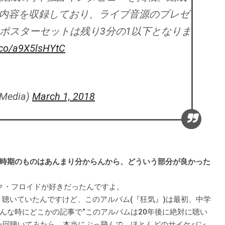
内容を収録しており、ライブ音源のプレゼ
ニポスターセットは残り3分の1以下となりま
t.co/a9X5lsHYtC
Media)
March 1, 2018
時期のものはあんまり分からんから、どういう部分が良かった
ンク・フロイドが好きだったんですよ。
っかり聴いていたんですけど、このアルバム(『狂気』)は最初、中学
んな時にどこかの記事で“このアルバムは20年後に絶対に聴い
一回聴いてみたら、本当にぶっ飛んで。ほとんどのサイケバン