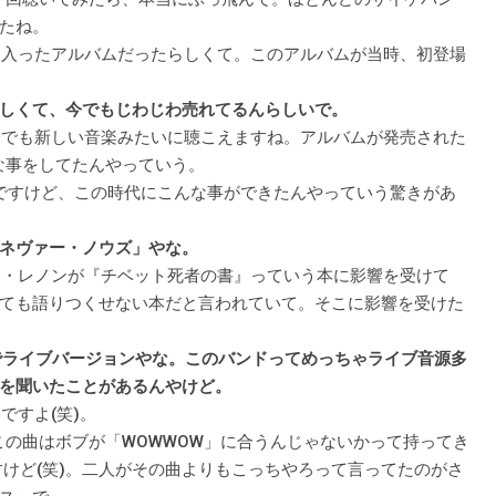
たね。
位に入ったアルバムだったらしくて。このアルバムが当時、初登場
しくて、今でもじわじわ売れてるんらしいで。
、今でも新しい音楽みたいに聴こえますね。アルバムが発売された
な事をしてたんやっていう。
んですけど、この時代にこんな事ができたんやっていう驚きがあ
ネヴァー・ノウズ」やな。
ョン・レノンが『チベット死者の書』っていう本に影響を受けて
ても語りつくせない本だと言われていて。そこに影響を受けた
w」でライブバージョンやな。このバンドってめっちゃライブ音源多
を聞いたことがあるんやけど。
ですよ(笑)。
やな。この曲はボブが「WOWWOW」に合うんじゃないかって持ってき
ですけど(笑)。二人がその曲よりもこっちやろって言ってたのがさ