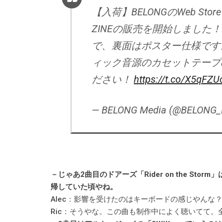
【入荷】BELONGのWeb St
ZINEの販売を開始しました
で、裏面はポスター仕様です
ィック音源のカセットテープ
ださい！
https://t.co/X5qFZU
— BELONG Media (@BELONG_
－じゃあ2曲目のドアーズ「Rider on the S
帰していた頃やね。
Alec：影響を受けたのはキーボードの感じやんな
Ric：そうやな。この曲も制作中によく聴いてて