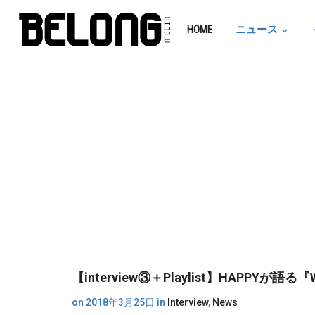
HOME
ニュース
【interview③＋Playlist】HAPPY
on
2018年3月25日
in
Interview
,
News