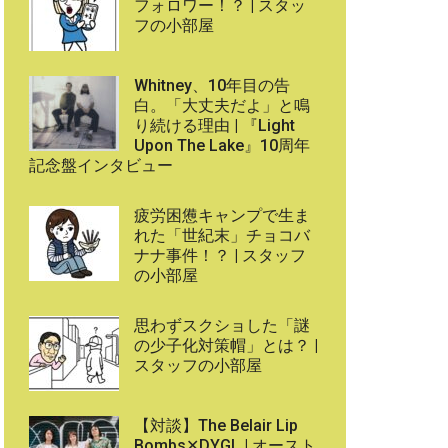
フォロワー！？ | スタッ
フの小部屋
Whitney、10年目の告
白。「大丈夫だよ」と鳴
り続ける理由 | 『Light
Upon The Lake』10周年
記念盤インタビュー
疲労困憊キャンプで生ま
れた「世紀末」チョコバ
ナナ事件！？ | スタッフ
の小部屋
思わずスクショした「謎
の少子化対策帽」とは？ |
スタッフの小部屋
【対談】The Belair Lip
Bombs✕DYGL | オースト