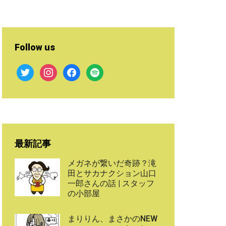
Follow us
twitter
instagram
facebook
spotify
最新記事
メガネが繋いだ奇跡？滝
田とサカナクション山口
一郎さんの話 | スタッフ
の小部屋
まりりん、まさかのNEW