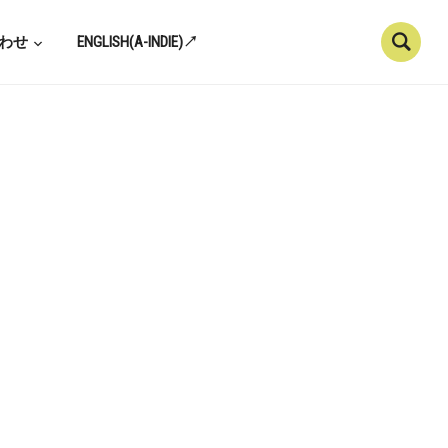
わせ
ENGLISH(A-INDIE)↗