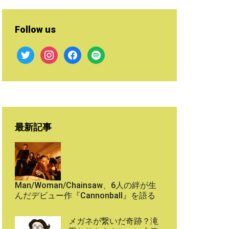
Follow us
twitter
instagram
facebook
spotify
最新記事
Man/Woman/Chainsaw、6人の絆が生
んだデビュー作『Cannonball』を語る
メガネが繋いだ奇跡？滝