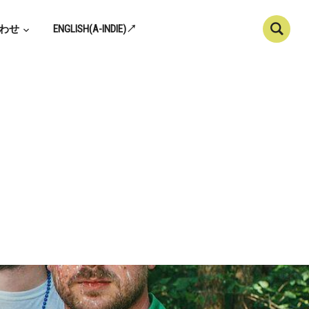
わせ
ENGLISH(A-INDIE)↗