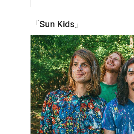
『Sun Kids』