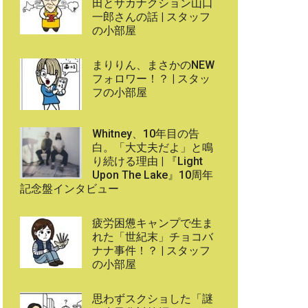
田とサカナクション山口
一郎さんの話 | スタッフ
の小部屋
まりりん、まさかのNEW
フォロワー！？ | スタッ
フの小部屋
Whitney、10年目の告
白。「大丈夫だよ」と鳴
り続ける理由 | 『Light
Upon The Lake』10周年
記念盤インタビュー
疲労困憊キャンプで生ま
れた「世紀末」チョコバ
ナナ事件！？ | スタッフ
の小部屋
思わずスクショした「謎