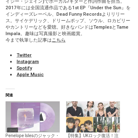
イジー・ジェイン)でボーカル/ギターと作詞作曲を担当。
2017年には全国流通作品である1st EP『Under the Sun』を
インディーズレーベル、Dead Funny Recordsよりリリー
ス。サイケデリック、ドリームポップ、ソウル、ロカビリー
やカントリーなどを愛聴。好きなバンドはTemplesとTame
Impala。趣味は写真撮影と映画鑑賞。
今まで執筆した記事は
こちら
Twitter
Instagram
Spotify
Apple Music
関連
Penelope Islesのジャック・
【特集】UKロック復活！注