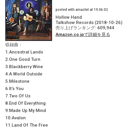
posted with amazlet at 19.06.02
Hollow Hand
Talkshow Records (2018-10-26)
売り上げランキング: 609,944
Amazon.co.jpで詳細を見る
収録曲：
1.Ancestral Lands
2.One Good Turn
3.Blackberry Wine
4.A World Outside
5.Milestone
6.It’s You
7.Two Of Us
8.End Of Everything
9.Made Up My Mind
10.Avalon
11.Land Of The Free