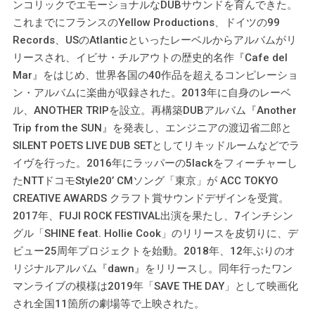
ンコリックでエモーショナルなDUBサウンドを育んできた。
これまでにフランスのYellow Productions、ドイツの99
Records、USのAtlanticといったレーベルからアルバムがリ
リースされ、イビサ・チルアウトの歴史的名作『Cafe del
Mar』をはじめ、世界各国の40作品を超えるコンピレーショ
ン・アルバムに楽曲が収録された。2013年に自身のレーベ
ル、ANOTHER TRIPを設立。再構築DUBアルバム『Another
Trip from the SUN』を発表し、エンジニアの渡辺省二郎と
SILENT POETS LIVE DUB SETとしてリキッドルームなどでラ
イヴを行った。2016年にラッパーの5lackをフィーチャーし
たNTTドコモStyle20’ CMソング「東京」が ACC TOKYO
CREATIVE AWARDS クラフト賞サウンドデザインを受賞。
2017年、FUJI ROCK FESTIVAL出演を果たし、7インチシン
グル「SHINE feat. Hollie Cook」のリリースを皮切りに、デ
ビュー25周年プロジェクトを始動。2018年、12年ぶりのオ
リジナルアルバム『dawn』をリリースし。同年行ったワン
マンライブの模様は2019年「SAVE THE DAY」として映画化
され全国11箇所の劇場等で上映された。