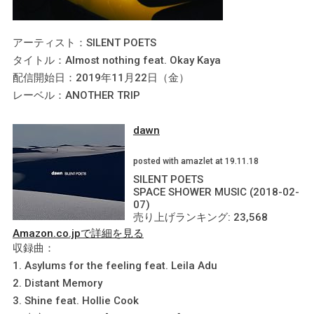
アーティスト：SILENT POETS
タイトル：Almost nothing feat. Okay Kaya
配信開始日：2019年11月22日（金）
レーベル：ANOTHER TRIP
dawn
posted with amazlet at 19.11.18
SILENT POETS
SPACE SHOWER MUSIC (2018-02-
07)
売り上げランキング: 23,568
Amazon.co.jpで詳細を見る
収録曲：
1. Asylums for the feeling feat. Leila Adu
2. Distant Memory
3. Shine feat. Hollie Cook