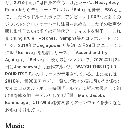
り、2018年6月には自身の立ち上げたレーベルHeavy Body
Recordsからデビュー・アルバム『Both』を発表。SSWとし
て、またベッドルームポップ、アンビエントR&Bなど多くの
ジャンルをクロスオーバーし注目を集める。またその歌声や
醸し出す佇まいは多くの同時代アーティストを魅了し、これ
までKing Krule、Porches、Sampha等とコラボレートして
いる。2019年にJagjaguwar と契約し3月28日 にニューシン
グル「Believe」を配信リリース。「Ascend and Try
Again」は「Belive」に続く最新シングルで、2020年1月24
日にJagjaguwarより新作アルバム『WATCH THIS LIQUID
POUR ITSELF』のリリースが予定されている。また彼女は
2018年、第90回アカデミー賞など数々の賞に輝いた北欧の
サイコロジカル・ホラー映画『テルマ』に新人女優として初
出演を飾る他、モデルとしても活動しMarc Jacobs、
Balenciaga、Off-Whiteを始め多くのランウェイを歩くなど
多彩な才能を持つ。
Music