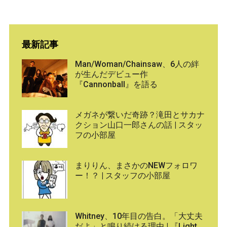
最新記事
Man/Woman/Chainsaw、6人の絆
が生んだデビュー作
『Cannonball』を語る
メガネが繋いだ奇跡？滝田とサカナ
クション山口一郎さんの話 | スタッ
フの小部屋
まりりん、まさかのNEWフォロワ
ー！？ | スタッフの小部屋
Whitney、10年目の告白。「大丈夫
だよ」と鳴り続ける理由 | 『Light