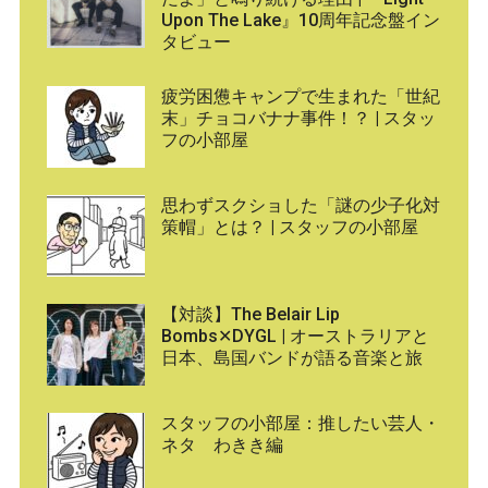
Upon The Lake』10周年記念盤イン
タビュー
疲労困憊キャンプで生まれた「世紀
末」チョコバナナ事件！？ | スタッ
フの小部屋
思わずスクショした「謎の少子化対
策帽」とは？ | スタッフの小部屋
【対談】The Belair Lip
Bombs✕DYGL | オーストラリアと
日本、島国バンドが語る音楽と旅
スタッフの小部屋：推したい芸人・
ネタ わきき編