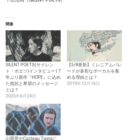
関連
SILENT POETS(サイレン
【5/8更新】ミレニアムパレ
ト・ポエツ)インタビュー | 7
ードが多彩なボーカルを集
年ぶり新作『HOPE』に込め
める理由とは？
た抵抗と希望のメッセージ
2019年12月16日
とは？
2025年6月24日
山岡晃やCocteau Twinsに