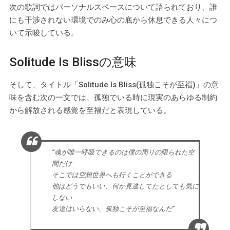
次の歌詞ではパーソナルスペースについて語られており、誰
にも干渉されない環境でのみ心の底から休息できる人々につ
いて示唆している。
Solitude Is Blissの意味
そして、タイトル「Solitude Is Bliss(孤独こそが至福)」の意
味を含む次の一文では、孤独でいる時に現実のあらゆる制約
から解放される感覚を至福だと表現している。
“魂が唯一呼吸できるのは僕の周りの限られた空
間だけ
そこでは空想世界へも行くことができる
他はどうでもいい、何か見逃してたとしても気に
しない
友達はいらない、孤独こそが至福なんだ”