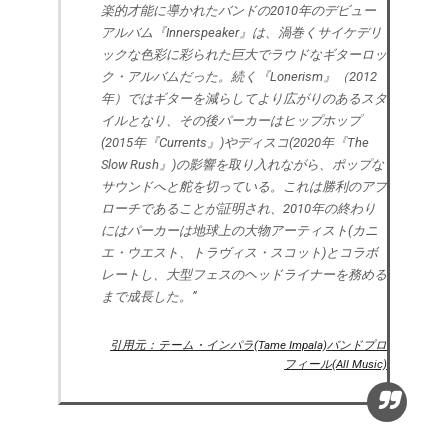
楽的才能に導かれたバンドの2010年のデビュー
アルバム『Innerspeaker』は、渦巻くサイケデリ
ックな色彩に彩られた巨大でラウドなギターロッ
ク・アルバムだった。続く『Lonerism』（2012
年）ではギターを減らしてより広がりのあるスタ
イルとなり、その後パーカーはヒップホップ
(2015年『Currents』)やディスコ(2020年『The
Slow Rush』)の影響を取り入れながら、ポップな
サウンドへと舵を切っている。これは勝利のアプ
ローチであることが証明され、2010年の終わり
にはパーカーは地球上の大物アーティスト(カニ
エ・ウエスト、トラヴィス・スコット)とコラボ
レートし、大型フェスのヘッドライナーを務める
まで成長した。”
引用元：テーム・インパラ(Tame Impala)バンドプロ
フィール(All Music)