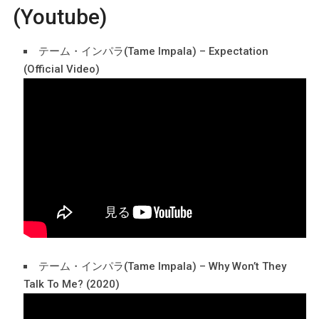
(Youtube)
テーム・インパラ(Tame Impala) – Expectation
(Official Video)
テーム・インパラ(Tame Impala) – Why Won’t They
Talk To Me? (2020)