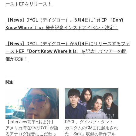
ーストEPをリリース！
【News】DYGL（デイグロー）、6月4日に1st EP 『Don’t
Know Where It Is』発売記念インストアイベント決定！
【News】DYGL（デイグロー）が5月4日にリリースするファ
ーストEP『Don’t Know Where It Is』を記念してツアーの開
催が決定！
関連
【interview前半+おまけ】
DYGL、ダイハツ・タント
アメリカ滞在中のDYGLが語
カスタムのCM曲に起用され
るアナログ録音にこだわっ
た「Sink」収録の新作アル