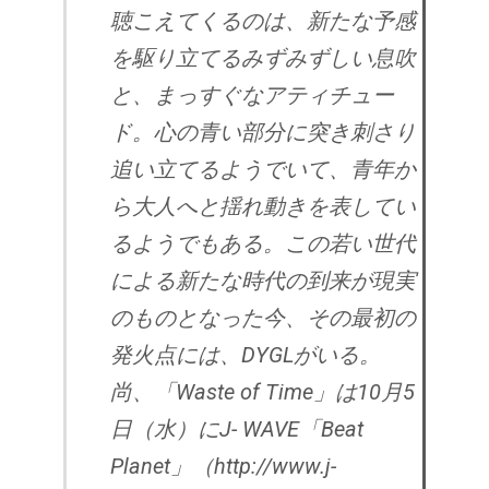
聴こえてくるのは、新たな予感
を駆り立てるみずみずしい息吹
と、まっすぐなアティチュー
ド。心の青い部分に突き刺さり
追い立てるようでいて、青年か
ら大人へと揺れ動きを表してい
るようでもある。この若い世代
による新たな時代の到来が現実
のものとなった今、その最初の
発火点には、DYGLがいる。
尚、「Waste of Time」は10月5
日（水）にJ- WAVE「Beat
Planet」（http://www.j-