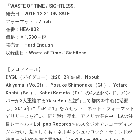
『WASTE OF TIME / SIGHTLESS』
発売日：2016.12.21 ON SALE
フォーマット：7inch
品番：HEA-002
価格：￥1,500＋税
発売元：Hard Enough
収録曲目：Waste of Time／Sightless
【プロフィール】
DYGL（デイグロー）は2012年結成、Nobuki
Akiyama（Vo,Gt）、Yosuke Shimonaka（Gt.）、Yotaro
Kachi（Ba.）、Kohei Kamoto（Dr.）の4人組バンド。メン
バーが3人重複するYkiki Beatと並行して都内を中心に活動
し、2015年に『EP ＃1』をカセット、ネット・フォーマット
でリリースを行い、同年秋に渡米。アメリカ滞在中、LAの注
目レーベル＜Lollipop Records＞のスタジオでレコーディン
グを行い、荒々しくもエネルギッシュなロック・サウンドが
詰まった初の全国流通盤EP『Don’t Know Where It Is』を