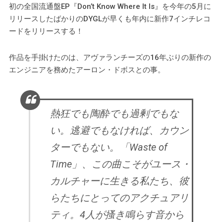
初の全国流通盤EP『Don’t Know Where It Is』を今年の5月に
リリースしたばかりのDYGLが早くも年内に新作7インチレコ
ードをリリースする！
作品を手掛けたのは、アヴァランチーズの16年ぶりの新作の
エンジニアを務めたアーロン・ドボスとの事。
熱狂でも陶酔でも過剰でもな
い。逃避でもなければ、カウン
ターでもない。「Waste of
Time」、この曲こそがユース・
カルチャーに生きる私たち、彼
らたちにとってのアクチュアリ
ティ。4人が搔き鳴らす音から