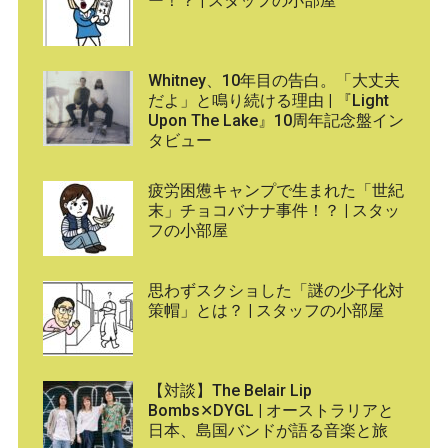
ー！？ | スタッフの小部屋
Whitney、10年目の告白。「大丈夫
だよ」と鳴り続ける理由 | 『Light
Upon The Lake』10周年記念盤イン
タビュー
疲労困憊キャンプで生まれた「世紀
末」チョコバナナ事件！？ | スタッ
フの小部屋
思わずスクショした「謎の少子化対
策帽」とは？ | スタッフの小部屋
【対談】The Belair Lip
Bombs✕DYGL | オーストラリアと
日本、島国バンドが語る音楽と旅