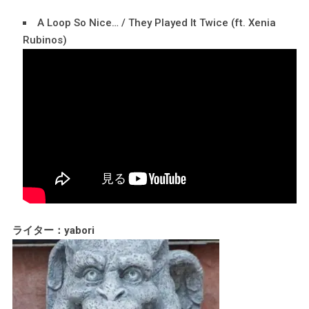
A Loop So Nice… / They Played It Twice (ft. Xenia
Rubinos)
ライター：yabori