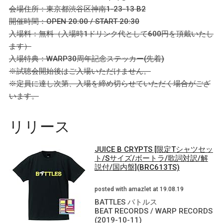
会場住所：東京都渋谷区神南1-23-13 B2
開催時間：OPEN 20:00 / START 20:30
入場料：無料（入場時1ドリンク代として600円を頂戴いたし
ます）
入場特典：WARP30周年記念ステッカー(先着)
※試聴会開始後はご入場いただけません。
※定員に達し次第、入場を締め切らせていただく場合がござ
います。
リリース
JUICE B CRYPTS [限定Tシャツセッ
ト/Sサイズ/ボートラ/歌詞対訳/解
説付/国内盤](BRC613TS)
posted with amazlet at 19.08.19
BATTLES バトルス
BEAT RECORDS / WARP RECORDS
(2019-10-11)