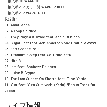
・輸入盤CD WARPCD301
・輸入盤2LP カラー盤 WARPLP301X
・輸入盤2LP WARPLP301
収録曲：
01. Ambulance
02. A Loop So Nice…
03. They Played It Twice feat. Xenia Rubinos
04. Sugar Foot feat. Jon Anderson and Prairie WWWW
05. Fort Greene Park
06. Titanium 2 Step feat. Sal Principato
07. Hiro 3
08. Izm feat. Shabazz Palaces
09. Juice B Crypts
10. The Last Supper On Shasta feat. Tune-Yards
11. Yurt feat. Yuta Sumiyoshi (Kodo) *Bonus Track for
Japan
ライブ情報