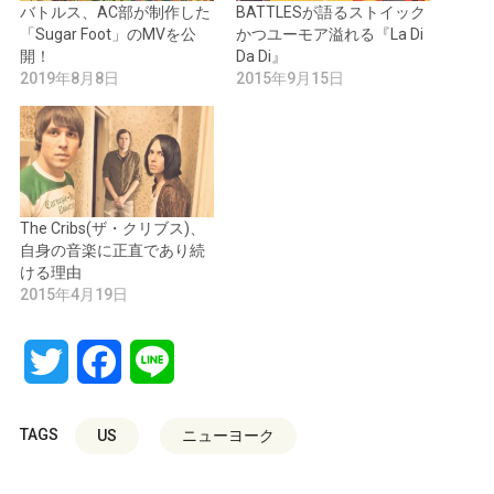
バトルス、AC部が制作した
BATTLESが語るストイック
「Sugar Foot」のMVを公
かつユーモア溢れる『La Di
開！
Da Di』
2019年8月8日
2015年9月15日
The Cribs(ザ・クリブス)、
自身の音楽に正直であり続
ける理由
2015年4月19日
Twitter
Facebook
Line
TAGS
US
ニューヨーク