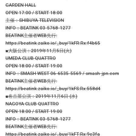
GARDEN HALL
OPEN 17:00 / START 18:00
主催：SHIBUYA TELEVISION
INFO：BEATINK 03-5768-1277
BEATINK主催者WEB先行:
https://beatink.zaiko.io/_buy/1kFR:Rx:f4b65
■大阪公演：2019年11月5日(火)
UMEDA CLUB QUATTRO
OPEN 18:00 / START 19:00
INFO：SMASH WEST 06-6535-5569 / smash-jpn.com
BEATINK主催者WEB先行:
https://beatink.zaiko.io/_buy/1kFS:Rx:558d4
■名古屋公演：2019年11月6日 (水)
NAGOYA CLUB QUATTRO
OPEN 18:00 / START 19:00
INFO：BEATINK 03-5768-1277
BEATINK主催者WEB先行:
https://beatink.zaiko.io/_buy/1kFT:Rx:9c3fa