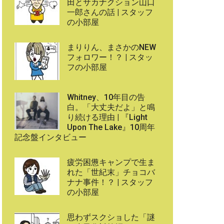
田とサカナクション山口
一郎さんの話 | スタッフ
の小部屋
まりりん、まさかのNEW
フォロワー！？ | スタッ
フの小部屋
Whitney、10年目の告
白。「大丈夫だよ」と鳴
り続ける理由 | 『Light
Upon The Lake』10周年
記念盤インタビュー
疲労困憊キャンプで生ま
れた「世紀末」チョコバ
ナナ事件！？ | スタッフ
の小部屋
思わずスクショした「謎