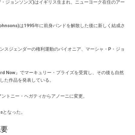
ニ・アンド・ザ・ジョンソンズ)はイギリス生まれ、ニューヨーク在住のアー
 & the Johnsons)は1995年に前身バンドを解散した後に新しく結成さ
ンスジェンダーの権利運動のパイオニア、マーシャ・P・ジョ
 Bird Now』でマーキュリー・プライズを受賞し、その後も自然
した作品を発表している。
、アントニー・ヘガティからアノーニに変更。
onsとなった。
概要