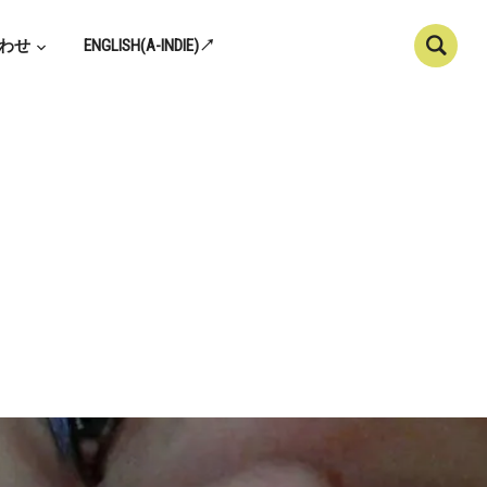
わせ
ENGLISH(A-INDIE)↗