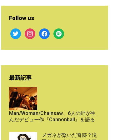
Follow us
twitter
instagram
facebook
spotify
最新記事
Man/Woman/Chainsaw、6人の絆が生
んだデビュー作『Cannonball』を語る
メガネが繋いだ奇跡？滝