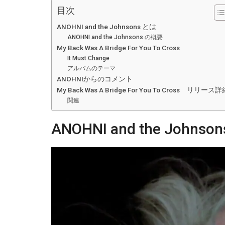
目次
ANOHNI and the Johnsons とは
ANOHNI and the Johnsons の概要
My Back Was A Bridge For You To Cross
It Must Change
アルバムのテーマ
ANOHNIからのコメント
My Back Was A Bridge For You To Cross リリース
関連
ANOHNI and the Johnso